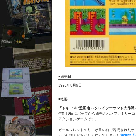
■発売日
1991年8月9日
■概要
「ドキ!ドキ!遊園地 ～クレイジーランド大作戦
年8月9日にバップから発売されたファミリー
アクションゲームです。
ガールフレンドのリルが目の前で誘拐されたポ
っかり様子がおかしくなってしまった
遊園地「