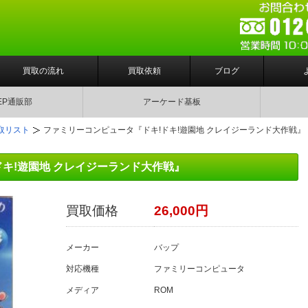
買取の流れ
買取依頼
ブログ
EP通販部
アーケード基板
取リスト
ファミリーコンピュータ『ドキ!ドキ!遊園地 クレイジーランド大作戦』
キ!遊園地 クレイジーランド大作戦』
買取価格
26,000円
メーカー
バップ
対応機種
ファミリーコンピュータ
メディア
ROM