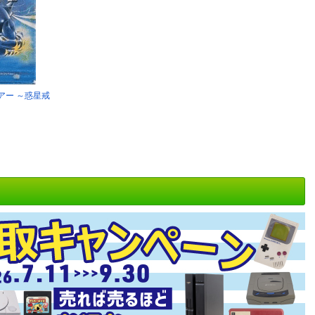
アー ～惑星戒