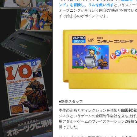
ンド」を冒険し、リルを救い出す
というストー
オープニングがそういう内容の“映画”を観てい
イで始まるのがポイントです。
■制作スタッフ
本作の企画とディレクションを務めた
細田邦治
ジスタというゲームの企画制作会社を立ち上げ
用アダルトゲームのプレイステーション2移植
掛けました。