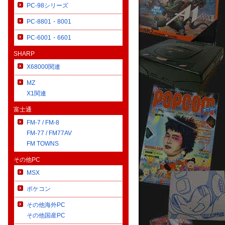
PC-98シリーズ
PC-8801・8001
PC-6001・6601
SHARP
X68000関連
MZ
X1関連
富士通
FM-7 / FM-8
FM-77 / FM77AV
FM TOWNS
その他PC
MSX
ポケコン
その他海外PC
その他国産PC