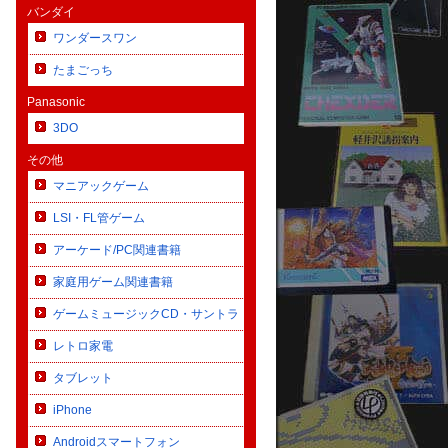
バンダイ
ワンダースワン
たまごっち
Panasonic
3DO
その他
マニアックゲーム
LSI・FL管ゲーム
アーケード/PC関連書籍
家庭用ゲーム関連書籍
ゲームミュージックCD・サントラ
レトロ家電
タブレット
iPhone
Androidスマートフォン