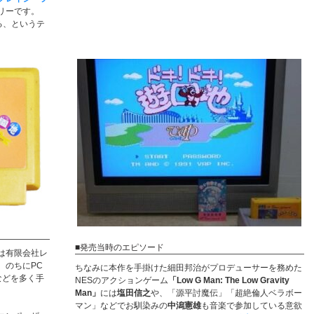
リーです。
る、というテ
■発売当時のエピソード
は有限会社レ
、のちにPC
ちなみに本作を手掛けた細田邦治がプロデューサーを務めた
などを多く手
NESのアクションゲーム
「Low G Man: The Low Gravity
Man」
には
塩田信之
や、「源平討魔伝」「超絶倫人ベラボー
マン」などでお馴染みの
中潟憲雄
も音楽で参加している意欲