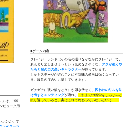
■ゲーム内容
クレイジーランドはその名の通りなかなかにクレイジーで、
あんまり楽しませようという気のなさそうな、
アクが強くや
たらと耐久力の高いキャラクター
が揃っています。
しかもステージが進むごとに不気味の傾向は強くなってい
き、殺意の度合いも増していきます。
ガチガチに硬い敵をどうにか叩き伏せて、
囚われのリルを助
け出すとエンディング
が流れ、
これまでの苦労をしみじみと
振り返っていると、実はこれで終わっていないという……
～」
は、1991
コンピュータ用
ンポンが、す
クレイジーラ