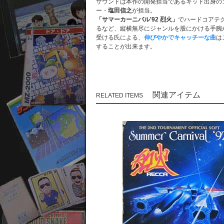
サウンドは本作の開発担当であるキッド出身の
ー・
塩田信之
が担当。
「サマーカーニバル'92 烈火」
でハードコアテ
るなど、縦横無尽にジャンルを股にかける手腕
受ける氏による、
伸びやかでキャッチーな曲
は
することが出来ます。
関連アイテム