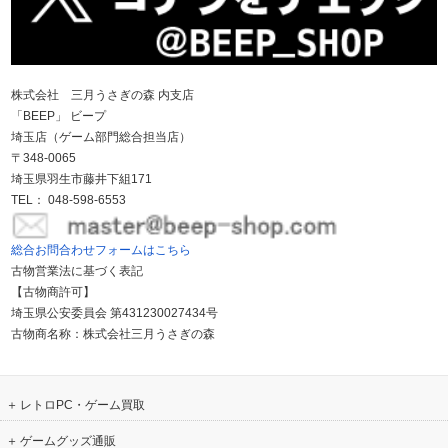
株式会社 三月うさぎの森 内支店
「BEEP」 ビープ
埼玉店（ゲーム部門総合担当店）
〒348-0065
埼玉県羽生市藤井下組171
TEL： 048-598-6553
総合お問合わせフォームはこちら
古物営業法に基づく表記
【古物商許可】
埼玉県公安委員会 第431230027434号
古物商名称：株式会社三月うさぎの森
レトロPC・ゲーム買取
ゲームグッズ通販