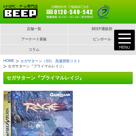
店舗一覧
BEEP通販部
アーケード基板
ピンボール
コラム
HOME
セガサターン（SS） 高価買取リスト
セガサターン『プライマルレイジ』
セガサターン『プライマルレイジ』