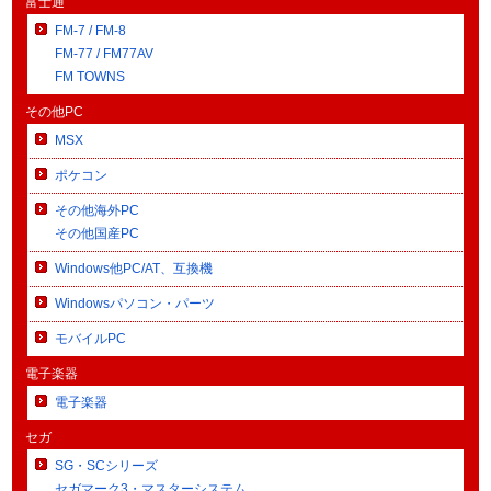
富士通
FM-7 / FM-8
FM-77 / FM77AV
FM TOWNS
その他PC
MSX
ポケコン
その他海外PC
その他国産PC
Windows他PC/AT、互換機
Windowsパソコン・パーツ
モバイルPC
電子楽器
電子楽器
セガ
SG・SCシリーズ
セガマーク3・マスターシステム