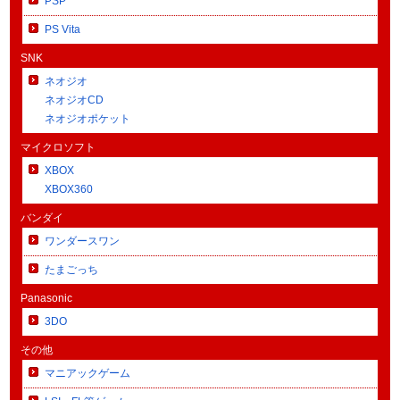
PSP
PS Vita
SNK
ネオジオ
ネオジオCD
ネオジオポケット
マイクロソフト
XBOX
XBOX360
バンダイ
ワンダースワン
たまごっち
Panasonic
3DO
その他
マニアックゲーム