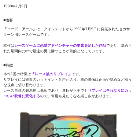
1998年7月9日
■概要
「コード・アール」
は、クインテットから1998年7月9日に発売されたセガサ
ターン用レースゲームです。
本作は
レースゲームに恋愛アドベンチャーの要素を足した作品
であり、決めら
れた期間内に峠で最速の男に勝つことが目的となっています。
■特徴
本作1番の特徴は
「レース後のリプレイ」
です。
リプレイには観衆のカットイン・音声が入り、車の映像は正面や斜めなど様々
な視点に切り替わります。
レース自体の難易度は低めであり、運転が下手でも
リプレイはそれなりにカッ
コいい映像に変化する
ので、何度も見たくなる楽しさがあります。