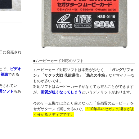
3日に発売され
■ムービーカード対応のソフト
とで、
ビデオ
ムービーカード対応ソフトは本数が少なく、
「ガングリフォ
・視聴
できる
ン」「サクラ大戦 花組通信」「悠久の小箱」
などマイナーな
ものが多いです。
売されてい
対応ソフトはムービーカードがなくても遊ぶことができます
用ソフト
もあ
が、
画質が粗くなってしまう
というデメリットがあります。
今のゲーム機では当たり前となった「高画質のムービー」を
セガサターンで楽しめるので、
「10年早いセガ」の凄さがよ
く分かるメディアです。