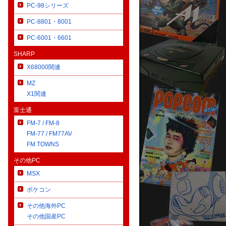
PC-98シリーズ
PC-8801・8001
PC-6001・6601
SHARP
X68000関連
MZ
X1関連
富士通
FM-7 / FM-8
FM-77 / FM77AV
FM TOWNS
その他PC
MSX
ポケコン
その他海外PC
その他国産PC