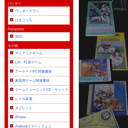
バンダイ
ワンダースワン
たまごっち
Panasonic
3DO
その他
マニアックゲーム
LSI・FL管ゲーム
アーケード/PC関連書籍
家庭用ゲーム関連書籍
ゲームミュージックCD・サントラ
レトロ家電
タブレット
iPhone
Androidスマートフォン