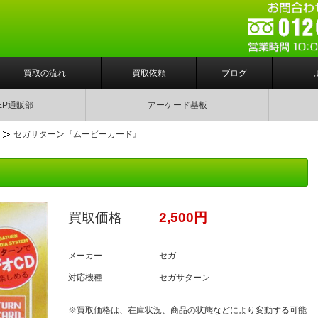
買取の流れ
買取依頼
ブログ
EP通販部
アーケード基板
セガサターン『ムービーカード』
買取価格
2,500円
メーカー
セガ
対応機種
セガサターン
※買取価格は、在庫状況、商品の状態などにより変動する可能