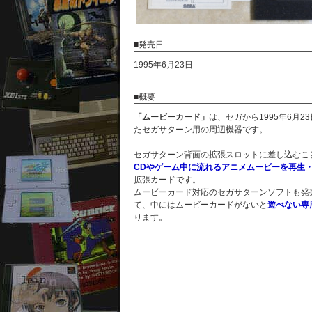
■発売日
1995年6月23日
■概要
「ムービーカード」
は、セガから1995年6月2
たセガサターン用の周辺機器です。
セガサターン背面の拡張スロットに差し込むこ
CDやゲーム中に流れるアニメムービーを再生
拡張カードです。
ムービーカード対応のセガサターンソフトも発
て、中にはムービーカードがないと
遊べない専
ります。