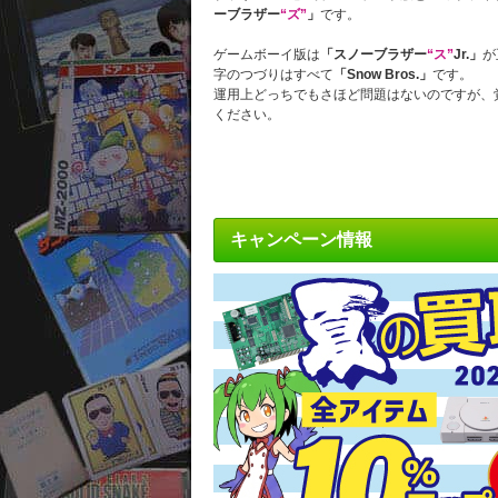
ーブラザー
“ズ”
」
です。
ゲームボーイ版は
「スノーブラザー
“ス”
Jr.」
が
字のつづりはすべて
「Snow Bros.」
です。
運用上どっちでもさほど問題はないのですが、
ください。
キャンペーン情報