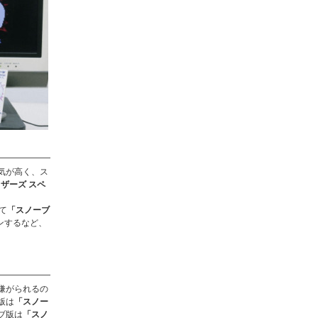
気が高く、ス
ザーズ スペ
けて
「スノーブ
ンするなど、
嫌がられるの
版は
「スノー
ブ版は
「スノ