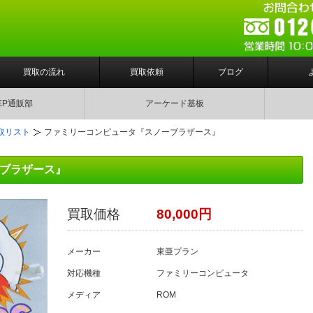
買取の流れ
買取依頼
ブログ
EP通販部
アーケード基板
取リスト
ファミリーコンピュータ『スノーブラザース』
ブラザース』
買取価格
80,000円
メーカー
東亜プラン
対応機種
ファミリーコンピュータ
メディア
ROM