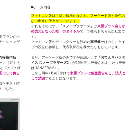
■ゲーム内容
ファミコン版は手堅い移植がなされ、アーケード版と遜色の
ない出来に仕上がっています。
それもそのはず、
「スノーブラザース」
は
東亜プラン自らが
発売元となった唯一のタイトル
で、開発ももちろん自社製で
東亜プランから
す。
アクションゲ
ファミコン版のディレクターを務めた
高野健一
はのちにケイ
ブの設立に参画し、代表取締役を務めたりもしています。
の移植作品
また、アーケード版のみですが続編として
「おてんきパラダ
ック（1P）と
イス スノーブラザーズ2」
が1994年に発売されました（発売
姫とプチプチ姫
はHANAFRAM）。
玉にして倒し
しかし同年7月4日付けで
東亜プランは破産宣告をし、法人と
して消滅
することになります。
ロケテスト時
の
でした。