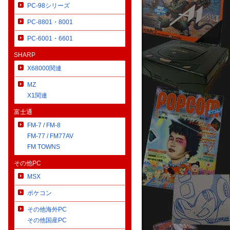
PC-98シリーズ
PC-8801・8001
PC-6001・6601
SHARP
X68000関連
MZ
X1関連
富士通
FM-7 / FM-8
FM-77 / FM77AV
FM TOWNS
その他PC
MSX
ポケコン
その他海外PC
その他国産PC