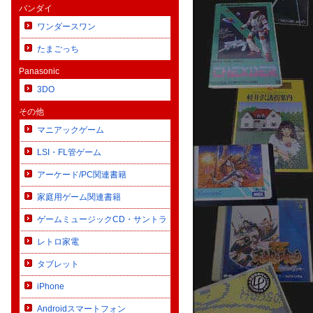
バンダイ
ワンダースワン
たまごっち
Panasonic
3DO
その他
マニアックゲーム
LSI・FL管ゲーム
アーケード/PC関連書籍
家庭用ゲーム関連書籍
ゲームミュージックCD・サントラ
レトロ家電
タブレット
iPhone
Androidスマートフォン