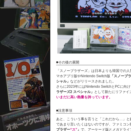
■その後の展開
「スノーブラザーズ」は日本よりも韓国での人
マホアプリ版やNintendo Switch版
「スノーブラ
シャル」
などがリリースされました。
さらに2023年にはNintendo SwitchとPCに向
ラザーズ2 スペシャル」
として新たにリファイ
いまだに高い熱量を誇っています。
■注意事項
あと、こういう事を言うと「これだから…」と
であまり言いたくはないのですが、ファミコン
ブラザー
“ス”
」
で、アーケード版とメガドライ