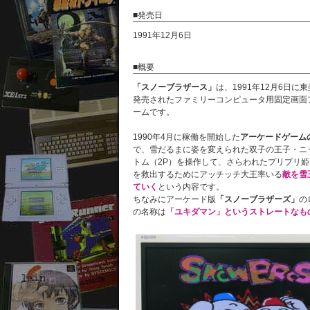
■発売日
1991年12月6日
■概要
「スノーブラザース」
は、1991年12月6日に
発売されたファミリーコンピュータ用固定画面
ームです。
1990年4月に稼働を開始した
アーケードゲーム
で、雪だるまに姿を変えられた双子の王子・ニ
トム（2P）を操作して、さらわれたプリプリ
を救出するためにアッチッチ大王率いる
敵を雪
ていく
という内容です。
ちなみにアーケード版
「スノーブラザーズ」
の
の名称は
「ユキダマン」というストレートなも