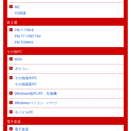
MZ
X1関連
富士通
FM-7 / FM-8
FM-77 / FM77AV
FM TOWNS
その他PC
MSX
ポケコン
その他海外PC
その他国産PC
Windows他PC/AT、互換機
Windowsパソコン・パーツ
モバイルPC
電子楽器
電子楽器