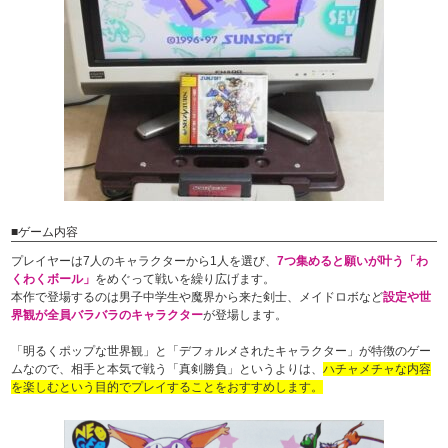
■ゲーム内容
プレイヤーは7人のキャラクターから1人を選び、
7つ集めると願いが叶う「わ
くわくボール」
をめぐって戦いを繰り広げます。
本作で登場するのは男子中学生や魔界から来た剣士、メイドロボなど
設定や世
界観が全員バラバラのキャラクター
が登場します。
「明るくポップな世界観」と「デフォルメされたキャラクター」が特徴のゲー
ムなので、相手と本気で戦う「真剣勝負」というよりは、
ハチャメチャな内容
を楽しむという目的でプレイすることをおすすめします。