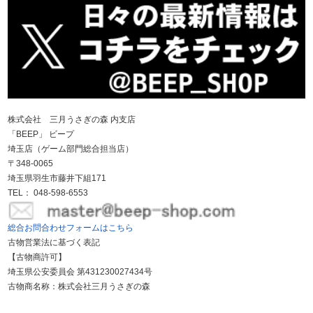
株式会社 三月うさぎの森 内支店
「BEEP」 ビープ
埼玉店（ゲーム部門総合担当店）
〒348-0065
埼玉県羽生市藤井下組171
TEL： 048-598-6553
総合お問合わせフォームはこちら
古物営業法に基づく表記
【古物商許可】
埼玉県公安委員会 第431230027434号
古物商名称：株式会社三月うさぎの森