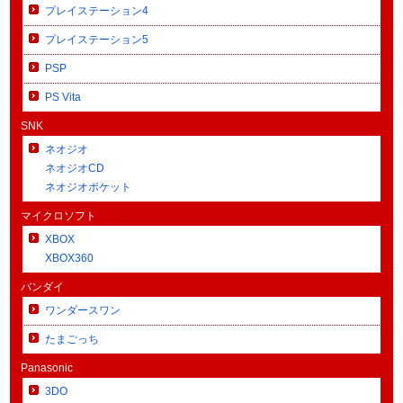
プレイステーション4
プレイステーション5
PSP
PS Vita
SNK
ネオジオ
ネオジオCD
ネオジオポケット
マイクロソフト
XBOX
XBOX360
バンダイ
ワンダースワン
たまごっち
Panasonic
3DO