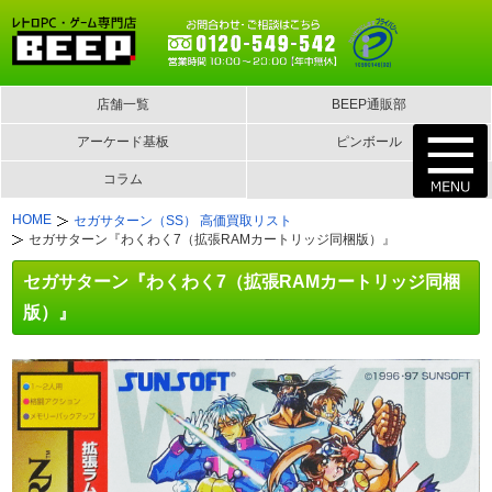
店舗一覧
BEEP通販部
アーケード基板
ピンボール
コラム
HOME
セガサターン（SS） 高価買取リスト
セガサターン『わくわく7（拡張RAMカートリッジ同梱版）』
セガサターン『わくわく7（拡張RAMカートリッジ同梱
版）』