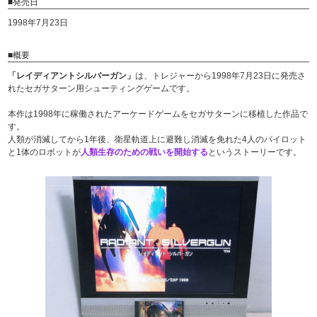
■発売日
1998年7月23日
■概要
「レイディアントシルバーガン」
は、トレジャーから1998年7月23日に発売さ
れたセガサターン用シューティングゲームです。
本作は1998年に稼働されたアーケードゲームをセガサターンに移植した作品で
す。
人類が消滅してから1年後、衛星軌道上に避難し消滅を免れた4人のパイロット
と1体のロボットが
人類生存のための戦いを開始する
というストーリーです。