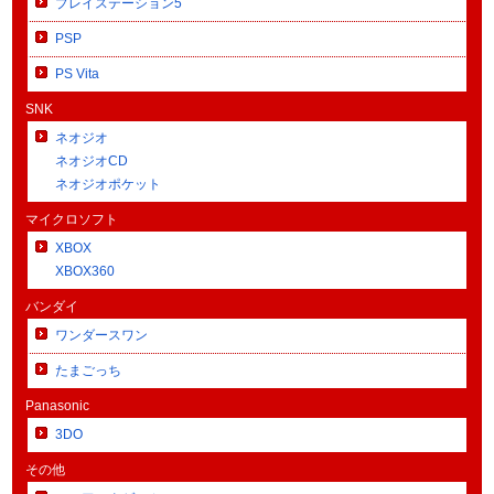
プレイステーション5
PSP
PS Vita
SNK
ネオジオ
ネオジオCD
ネオジオポケット
マイクロソフト
XBOX
XBOX360
バンダイ
ワンダースワン
たまごっち
Panasonic
3DO
その他