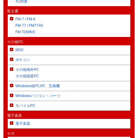
X1関連
富士通
FM-7 / FM-8
FM-77 / FM77AV
FM TOWNS
その他PC
MSX
ポケコン
その他海外PC
その他国産PC
Windows他PC/AT、互換機
Windowsパソコン・パーツ
モバイルPC
電子楽器
電子楽器
セガ