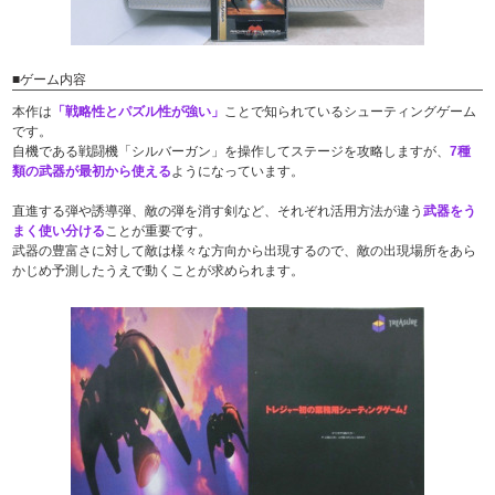
■ゲーム内容
本作は
「戦略性とパズル性が強い」
ことで知られているシューティングゲーム
です。
自機である戦闘機「シルバーガン」を操作してステージを攻略しますが、
7種
類の武器が最初から使える
ようになっています。
直進する弾や誘導弾、敵の弾を消す剣など、それぞれ活用方法が違う
武器をう
まく使い分ける
ことが重要です。
武器の豊富さに対して敵は様々な方向から出現するので、敵の出現場所をあら
かじめ予測したうえで動くことが求められます。