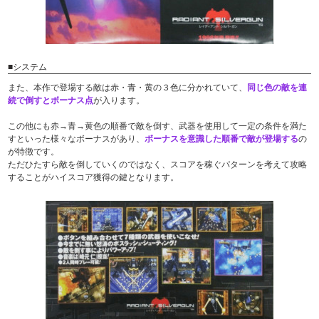
■システム
また、本作で登場する敵は赤・青・黄の３色に分かれていて、
同じ色の敵を連
続で倒すとボーナス点
が入ります。
この他にも赤→青→黄色の順番で敵を倒す、武器を使用して一定の条件を満た
すといった様々なボーナスがあり、
ボーナスを意識した順番で敵が登場する
の
が特徴です。
ただひたすら敵を倒していくのではなく、スコアを稼ぐパターンを考えて攻略
することがハイスコア獲得の鍵となります。