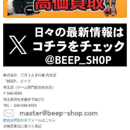
株式会社 三月うさぎの森 内支店
「BEEP」 ビープ
埼玉店（ゲーム部門総合担当店）
〒348-0065
埼玉県羽生市藤井下組171
TEL： 048-598-6553
総合お問合わせフォームはこちら
古物営業法に基づく表記