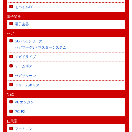
モバイルPC
電子楽器
電子楽器
セガ
SG・SCシリーズ
セガマーク3・マスターシステム
メガドライブ
ゲームギア
セガサターン
ドリームキャスト
NEC
PCエンジン
PC-FX
任天堂
ファミコン