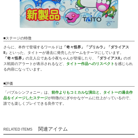
■ステージの特徴
さらに、本作で登場するワールドは
「奇々怪界」「プリルラ」「ダライアス
II」
といった、タイトーが過去に発売したゲームをテーマにしています。
「奇々怪界」
の主人公である小夜ちゃんが登場したり、
「ダライアスII」
のボ
ス戦前のアラートが表示されるなど、
タイトー作品へのリスペクト
を感じられ
る内容になっています。
■評価
「バブルシンフォニー」は、
前作よりもコミカルな演出と、タイトーの過去作
品をイメージしたステージ
が特徴のにぎやかなゲームに仕上がっているので、
誰でも楽しくプレイできる良作です。
関連アイテム