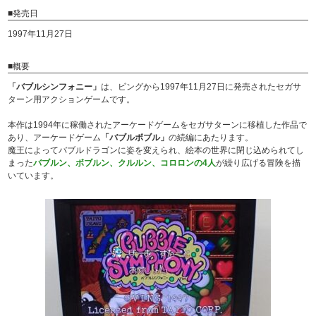
■発売日
1997年11月27日
■概要
「バブルシンフォニー」
は、ビングから1997年11月27日に発売されたセガサ
ターン用アクションゲームです。
本作は1994年に稼働されたアーケードゲームをセガサターンに移植した作品で
あり、アーケードゲーム
「バブルボブル」
の続編にあたります。
魔王によってバブルドラゴンに姿を変えられ、絵本の世界に閉じ込められてし
まった
バブルン、ボブルン、クルルン、コロロンの4人
が繰り広げる冒険を描
いています。