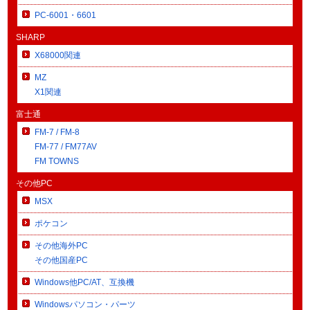
PC-6001・6601
SHARP
X68000関連
MZ
X1関連
富士通
FM-7 / FM-8
FM-77 / FM77AV
FM TOWNS
その他PC
MSX
ポケコン
その他海外PC
その他国産PC
Windows他PC/AT、互換機
Windowsパソコン・パーツ