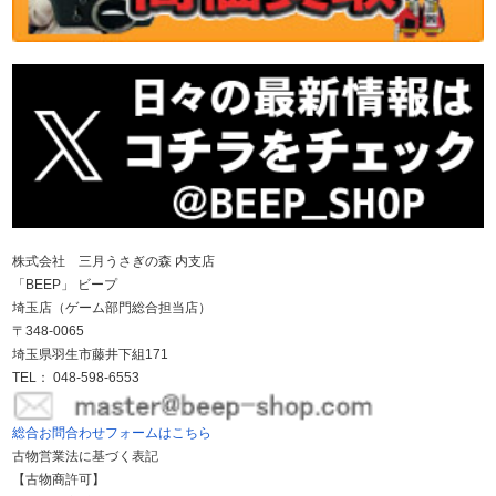
株式会社 三月うさぎの森 内支店
「BEEP」 ビープ
埼玉店（ゲーム部門総合担当店）
〒348-0065
埼玉県羽生市藤井下組171
TEL： 048-598-6553
総合お問合わせフォームはこちら
古物営業法に基づく表記
【古物商許可】