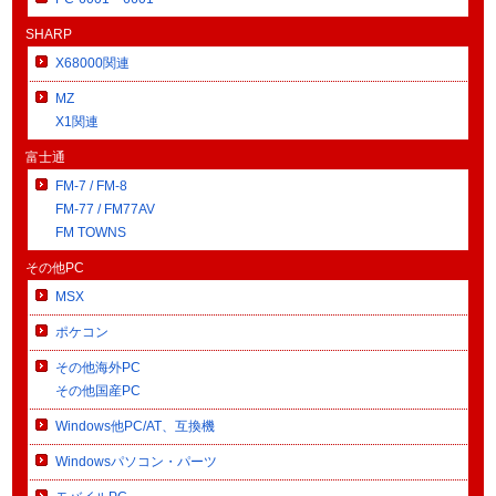
SHARP
X68000関連
MZ
X1関連
富士通
FM-7 / FM-8
FM-77 / FM77AV
FM TOWNS
その他PC
MSX
ポケコン
その他海外PC
その他国産PC
Windows他PC/AT、互換機
Windowsパソコン・パーツ