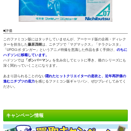
■評価
このファミコン版にはタッチしていませんが、アーケード版の企画・ディレク
ターを担当した
藤原茂樹
は、ニチブツで「マグマックス」「テラクレスタ」
「UFOロボ ダンガー」というアニメ特撮を意識した作品を多く手掛け、
のちに
ハドソンに移籍しています。
ハドソンでは
「ボンバーマン」
を生み出してヒットに導き、後のシリーズにも
深く関わっていくことになります。
あまり語られることのない
隠れたヒットクリエイターの息吹と、近年再評価の
進むニチブツの底力
を感じるファミコン版ギャリバン、ぜひプレイしてみてく
ださい。
キャンペーン情報