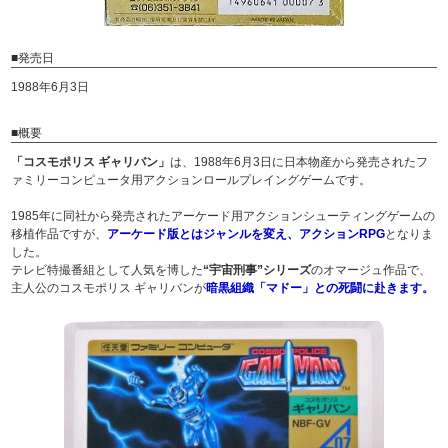
■発売日
1988年6月3日
■概要
「コスモポリス ギャリバン」
は、1988年6月3日に日本物産から発売されたフ
ァミリーコンピュータ用アクションロールプレイングゲームです。
1985年に同社から発売されたアーケード用アクションシューティングゲームの
移植作品ですが、
アーケード版とはジャンルを変え、アクションRPG
となりま
した。
テレビ特撮番組として人気を博した
“宇宙刑事”シリーズ
のオマージュ作品で、
主人公のコスモポリス ギャリバンが
暗黒組織「マドー」との死闘に赴きます。