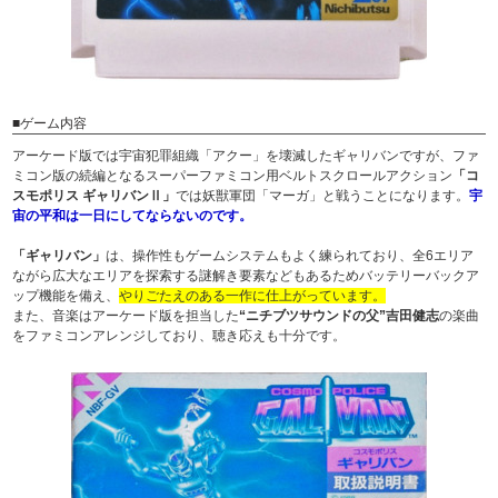
■ゲーム内容
アーケード版では宇宙犯罪組織「アクー」を壊滅したギャリバンですが、ファ
ミコン版の続編となるスーパーファミコン用ベルトスクロールアクション
「コ
スモポリス ギャリバンⅡ」
では妖獣軍団「マーガ」と戦うことになります。
宇
宙の平和は一日にしてならないのです。
「ギャリバン」
は、操作性もゲームシステムもよく練られており、全6エリア
ながら広大なエリアを探索する謎解き要素などもあるためバッテリーバックア
ップ機能を備え、
やりごたえのある一作に仕上がっています。
また、音楽はアーケード版を担当した
“ニチブツサウンドの父”吉田健志
の楽曲
をファミコンアレンジしており、聴き応えも十分です。