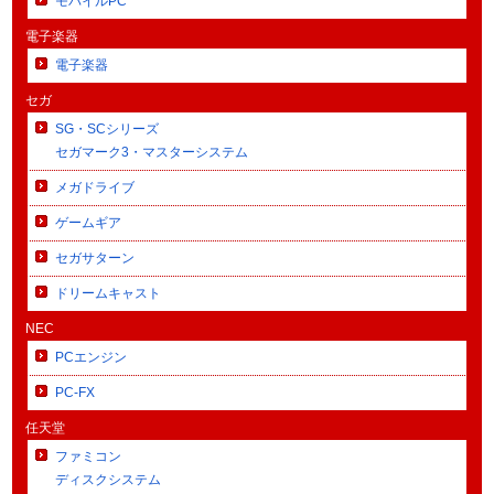
モバイルPC
電子楽器
電子楽器
セガ
SG・SCシリーズ
セガマーク3・マスターシステム
メガドライブ
ゲームギア
セガサターン
ドリームキャスト
NEC
PCエンジン
PC-FX
任天堂
ファミコン
ディスクシステム