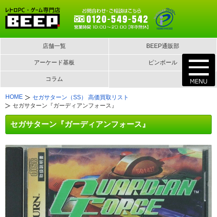
店舗一覧
BEEP通販部
アーケード基板
ピンボール
コラム
HOME
セガサターン（SS） 高価買取リスト
セガサターン『ガーディアンフォース』
セガサターン『ガーディアンフォース』