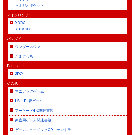
ネオジオポケット
マイクロソフト
XBOX
XBOX360
バンダイ
ワンダースワン
たまごっち
Panasonic
3DO
その他
マニアックゲーム
LSI・FL管ゲーム
アーケード/PC関連書籍
家庭用ゲーム関連書籍
ゲームミュージックCD・サントラ