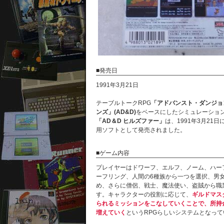
■発売日
1991年3月21日
テーブルトークRPG
「アドバンスト・ダンジョ
ンズ」(AD&D)
をベースにしたシミュレーション
「AD＆D ヒルズファー」
は、1991年3月21
用ソフトとして発売されました。
■ゲーム内容
プレイヤーはドワーフ、エルフ、ノーム、ハー
ーフリング、人間の6種族から一つを選択、男
め、さらに僧侶、戦士、魔法使い、盗賊から職
す。キャラクターの役割に応じて、
ギルドマス
られるミッションをこなしていくことで、所持
増えていく
というRPGらしいシステムとなって