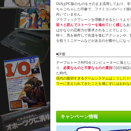
GUIはPC版のものをそのまま流用しており、
ちゃごちゃした印象で、ファミコンのパッド操
向いていません。
グラフィックでシーンを理解させるというより
延々と読んでストーリーを進めていく感じ
もあ
はかなりの忍耐力が要求されることでしょう。
時々、馬を操作して街道を進むアクションや、
を狙うミニゲームなどがあるのが癒やしになっ
■評価
テーブルトークRPGをコンピューターに落とし
り、
必要なものと不要なものの選別
で試行錯誤
た時代。
現代の親切すぎるゲームシステムはこうしたト
ラーに支えられてきたことを感じずにはおれな
キャンペーン情報