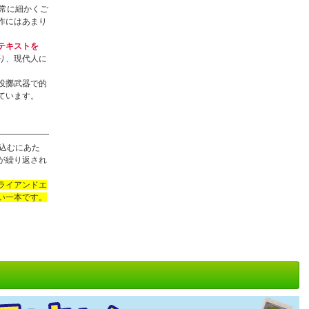
非常に細かくご
作にはあまり
テキストを
り、現代人に
投擲武器で的
ています。
込むにあた
が繰り返され
ライアンドエ
い一本です。