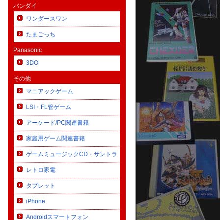
バンダイ
ワンダースワン
たまごっち
Panasonic
3DO
その他
マニアックゲーム
LSI・FL管ゲーム
アーケード/PC関連書籍
家庭用ゲーム関連書籍
ゲームミュージックCD・サントラ
レトロ家電
タブレット
iPhone
Androidスマートフォン