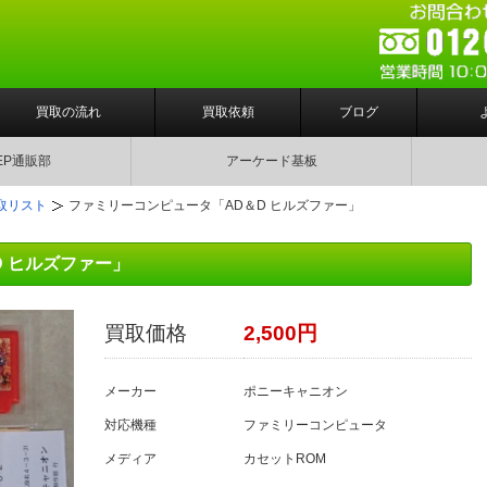
買取の流れ
買取依頼
ブログ
EP通販部
アーケード基板
取リスト
ファミリーコンピュータ「AD＆D ヒルズファー」
 ヒルズファー」
買取価格
2,500円
メーカー
ポニーキャニオン
対応機種
ファミリーコンピュータ
メディア
カセットROM