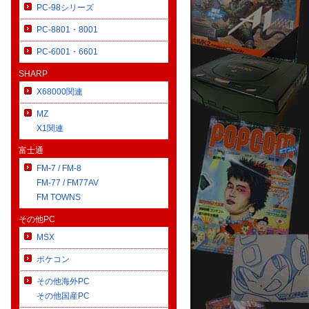
PC-98シリーズ
PC-8801・8001
PC-6001・6601
SHARP
X68000関連
MZ
X1関連
富士通
FM-7 / FM-8
FM-77 / FM77AV
FM TOWNS
その他PC
MSX
ポケコン
その他海外PC
その他国産PC