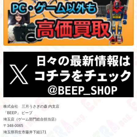
株式会社 三月うさぎの森 内支店
「BEEP」 ビープ
埼玉店（ゲーム部門総合担当店）
〒348-0065
埼玉県羽生市藤井下組171