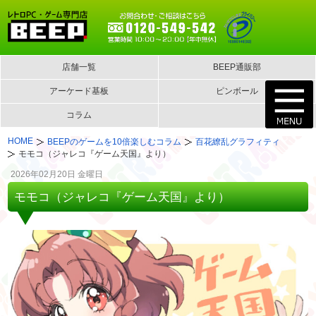
店舗一覧
BEEP通販部
アーケード基板
ピンボール
コラム
HOME
BEEPのゲームを10倍楽しむコラム
百花繚乱グラフィティ
モモコ（ジャレコ『ゲーム天国』より）
2026年02月20日 金曜日
モモコ（ジャレコ『ゲーム天国』より）