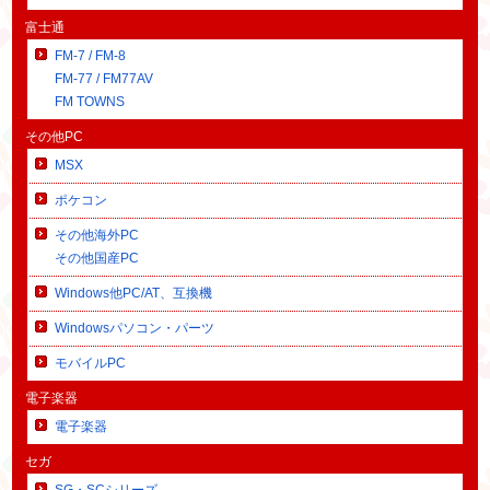
富士通
FM-7 / FM-8
FM-77 / FM77AV
FM TOWNS
その他PC
MSX
ポケコン
その他海外PC
その他国産PC
Windows他PC/AT、互換機
Windowsパソコン・パーツ
モバイルPC
電子楽器
電子楽器
セガ
SG・SCシリーズ