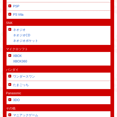
PSP
PS Vita
SNK
ネオジオ
ネオジオCD
ネオジオポケット
マイクロソフト
XBOX
XBOX360
バンダイ
ワンダースワン
たまごっち
Panasonic
3DO
その他
マニアックゲーム