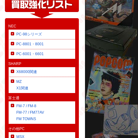
NEC
PC-98シリーズ
PC-8801・8001
PC-6001・6601
SHARP
X68000関連
MZ
X1関連
富士通
FM-7 / FM-8
FM-77 / FM77AV
FM TOWNS
その他PC
MSX