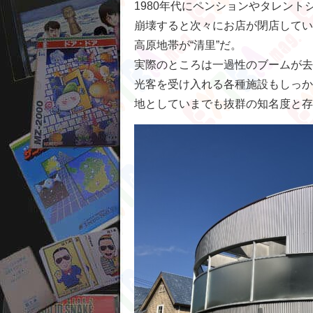
1980年代にペンションやタレン
崩壊すると次々にお店が閉店してい
高原地帯が“清里”だ。
実際のところは一過性のブームが去
光客を受け入れる各種施設もしっか
地としていまでも抜群の知名度と存