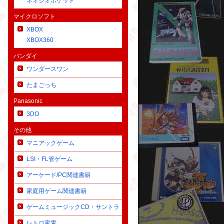
ネオジオポケット
マイクロソフト
XBOX
XBOX360
バンダイ
ワンダースワン
たまごっち
Panasonic
3DO
その他
マニアックゲーム
LSI・FL管ゲーム
アーケード/PC関連書籍
家庭用ゲーム関連書籍
ゲームミュージックCD・サントラ
レトロ家電