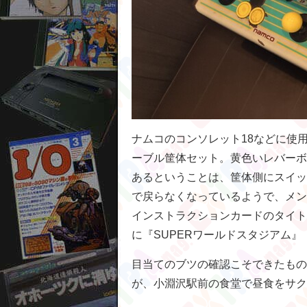
ナムコのコンソレット18などに使
ーブル筐体セット。黄色いレバーボ
あるということは、筐体側にスイッ
で戻らなくなっているようで、メン
インストラクションカードのタイト
に『SUPERワールドスタジアム』
目当てのブツの確認こそできたもの
が、小淵沢駅前の食堂で昼食をサク