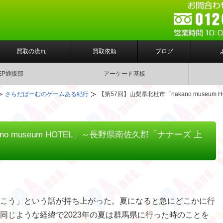
買取の流れ
買取依頼
ブログ
EP通販部
アーケード基板
さらだばーむのゲームある紀行
【第57回】山梨県北杜市「nakano museu
no museum HOTEL」～長野県南佐久郡「ナナーズ 上
こう」という話が持ち上がった。夏になると急にどこかに行
同じような経緯で2023年の夏は群馬県に行った時のことを