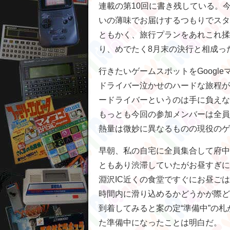
連載の第10回に書き残している。
いの薄味でお届けするつもりでスタ
ともかく、旅行プランをあれこれ揉
り、めでたく8月末の決行と相成っ
行きたいゲームスポットをGoogl
ドライバー泣かせのハードな旅程が
ードライバーというのは手に負えな
もっとも今回の参加メンバーは全員
熱量は微妙に異なるものの現役のゲ
早朝、私の自宅に全員集合して府中
ともあり渋滞していたがお昼すぎに
淵沢IC近くの食堂ですぐにお昼ご
時間内に滑り込めるかどうかが際ど
到着してみると案の定“準備中”の
た準備中になったことは明白だ。