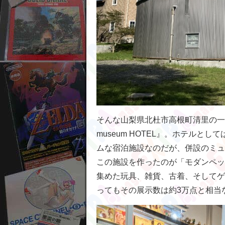
そんな山梨県北杜市高根町清里の一角
museum HOTEL』。ホテル
ムな宿泊施設なのだが、併設のミュ
この施設を作ったのが「モダンペッ
集めた玩具、雑貨、古着、そしてゲ
ってもその展示数は約3万点と相当