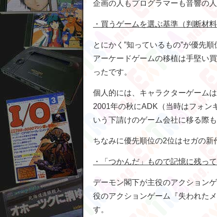
企画の人もプログラマーも音響の人
・買うゲームを選ぶ基準（判断材料
とにかく”知っているもの”が優先順
アーケードゲームの移植は手堅い買
ったです。
個人的には、キャラクターゲームは
2001年の秋にADK（当時はフォ
いう下請けのゲーム会社に移る際も
ちなみに優先順位の2位はセガの新
・「つかんだ」もので記憶に残って
デーモン閣下が主役のアクションゲ
役のアクションゲーム『失われたメ
す。