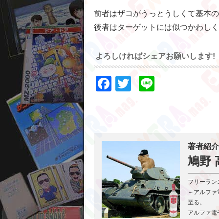
前者はザコがうっとうしくて基本の
後者はターゲットには似つかわしく
よろしければシェアお願いします!
Facebook
Twitter
Line
著者紹介
鳩野 
フリーラン
～アルファ電
至る。
アルファ電