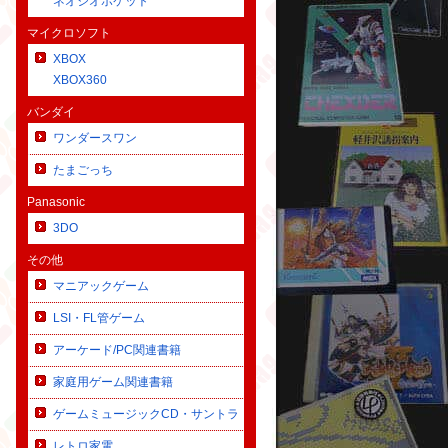
ネオジオポケット
マイクロソフト
XBOX
XBOX360
バンダイ
ワンダースワン
たまごっち
Panasonic
3DO
その他
マニアックゲーム
LSI・FL管ゲーム
アーケード/PC関連書籍
家庭用ゲーム関連書籍
ゲームミュージックCD・サントラ
レトロ家電