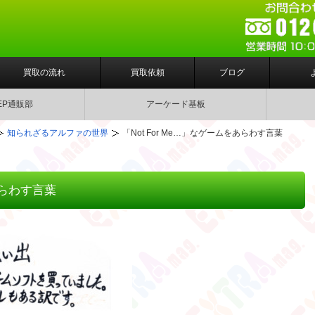
買取の流れ
買取依頼
ブログ
EP通販部
アーケード基板
知られざるアルファの世界
「Not For Me…」なゲームをあらわす言葉
あらわす言葉