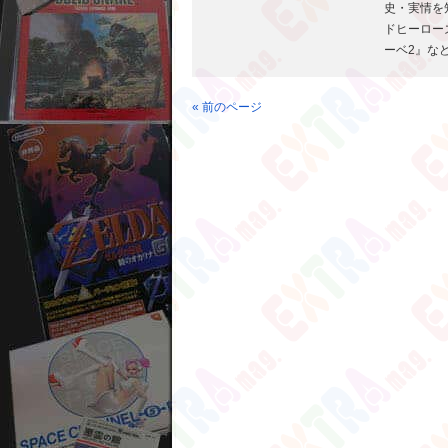
史・実情を
ドヒーロー
ーベ2』な
« 前のページ