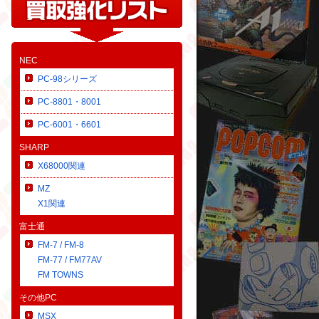
NEC
PC-98シリーズ
PC-8801・8001
PC-6001・6601
SHARP
X68000関連
MZ
X1関連
富士通
FM-7 / FM-8
FM-77 / FM77AV
FM TOWNS
その他PC
MSX