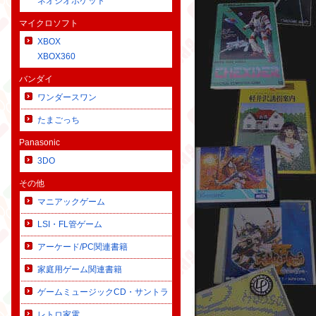
ネオジオポケット
マイクロソフト
XBOX
XBOX360
バンダイ
ワンダースワン
たまごっち
Panasonic
3DO
その他
マニアックゲーム
LSI・FL管ゲーム
アーケード/PC関連書籍
家庭用ゲーム関連書籍
ゲームミュージックCD・サントラ
レトロ家電