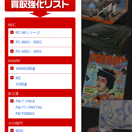
NEC
PC-98シリーズ
PC-8801・8001
PC-6001・6601
SHARP
X68000関連
MZ
X1関連
富士通
FM-7 / FM-8
FM-77 / FM77AV
FM TOWNS
その他PC
MSX