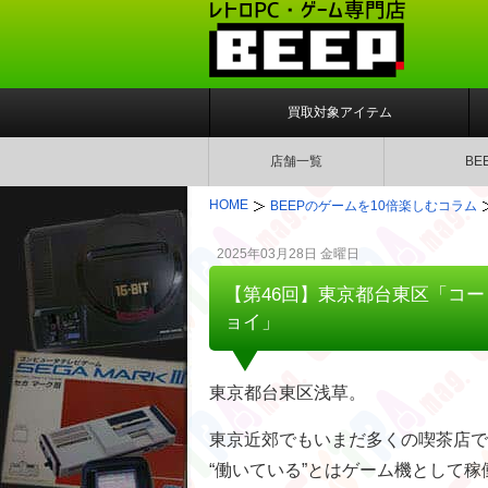
買取対象アイテム
店舗一覧
BE
HOME
BEEPのゲームを10倍楽しむコラム
2025年03月28日 金曜日
【第46回】東京都台東区「コー
ョイ」
東京都台東区浅草。
東京近郊でもいまだ多くの喫茶店で
“働いている”とはゲーム機として