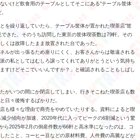
ないけど飲食用のテーブルとしてそこにある“テーブル筐体
だ。
とを繰り返していたら、テーブル筐体が置かれた喫茶店“筐
見できた。そのうち訪問した東京の筐体喫茶数は79軒。その
しくは故障したまま放置された台であった。
ネルが出っ張るため座りにくく、お客さんからは敬遠される
派の私としてはむしろ譲ってくれてありがとうという気持ち
ますけどそこでいいんですか？」と確認されることもしばし
たがいつの間にか閉店してしまい、行きそこねた喫茶店も数
と日々後悔するばかりだ。
店も様々な理由で商売をやめていたりする。資料によると喫
ら減少傾向が加速、2020年代に入ってピークの6割減という驚
月から2025年2月の倒産件数が66軒と高水準になったのは、コ
したこと、コーヒー豆などの原材料費、人件費の高騰などが