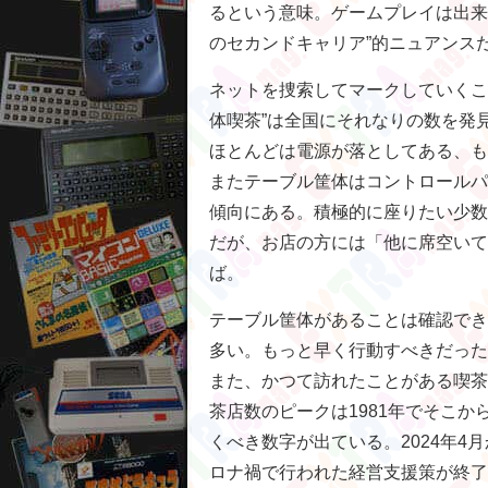
るという意味。ゲームプレイは出来
のセカンドキャリア”的ニュアンス
ネットを捜索してマークしていくこ
体喫茶”は全国にそれなりの数を発
ほとんどは電源が落としてある、も
またテーブル筐体はコントロールパ
傾向にある。積極的に座りたい少数
だが、お店の方には「他に席空いて
ば。
テーブル筐体があることは確認でき
多い。もっと早く行動すべきだった
また、かつて訪れたことがある喫茶
茶店数のピークは1981年でそこか
くべき数字が出ている。2024年4
ロナ禍で行われた経営支援策が終了