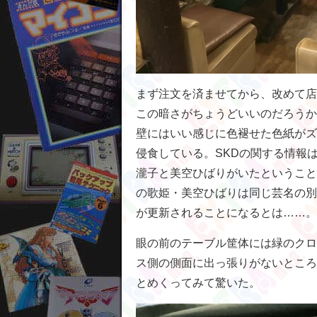
まず注文を済ませてから、改めて店
この暗さがちょうどいいのだろうか
壁にはいい感じに色褪せた色紙がズ
侵食している。SKDの関する情報
瀧子と美空ひばりがいたということ
の歌姫・美空ひばりは同じ芸名の別
が更新されることになるとは……。
眼の前のテーブル筐体には緑のクロ
ス側の側面に出っ張りがないところ
とめくってみて驚いた。