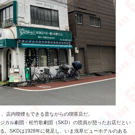
』。店内喫煙もできる昔ながらの喫茶店だ。
ジカル劇団・松竹歌劇団（SKD）の団員が憩ったお店だとい
る。SKDは1928年に発足し、いま浅草ビューホテルのある