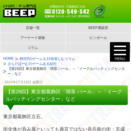
店舗一覧
BEEP通販部
アーケード基板
ピンボール
コラム
HOME
BEEPのゲームを10倍楽しむコラム
さらだばーむのゲームある紀行
【第29回】東京都葛飾区「喫茶 パール」～「イーグルバッティングセンタ
ー」など
2024年07月19日 金曜日
【第29回】東京都葛飾区「喫茶 パール」～「イーグ
ルバッティングセンター」など
東京都葛飾区立石。
街全体が呑み屋といっても過言ではない呑兵衛の街・京成