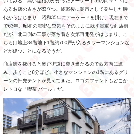
いてみる。高い屋根のかかったアーケード街の両サイドに
あるお店の古さが際立つ。終戦後に闇市として発生した時
代からはじまり、昭和35年にアーケードを掛け、現在まで
で63年。昭和の濃密な空気をそのままに残す貴重な商店街
だが、北口側の工事が落ち着き次第再開発がはじまり、こ
ちらは地上34階地下1階約700戸が入るタワーマンションな
どが建つことになるそうだ。
商店街を抜けると奥戸街道に突き当たるので西方向に進
み、歩くこと8分ほど。小さなマンションの1階にあるグリ
ーンの軒先テントが見えてきた。ロゴのフォントもどこか
レトロな「喫茶 パール」だ。