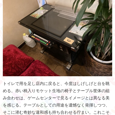
トイレで用を足し店内に戻ると、今度はしげしげと台を眺
める。赤い柄入りモケット生地の椅子とテーブル筐体の組
み合わせは、ゲームセンターで見るイメージとは異なる美
を感じる。テーブルとしての用途を遺憾なく発揮しつつ、
そこに潜む奇妙な違和感も持ち合わせる佇まい。これこそ