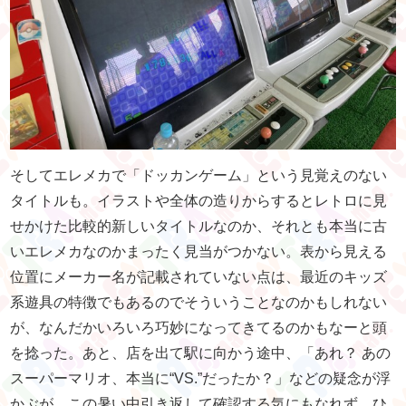
そしてエレメカで「ドッカンゲーム」という見覚えのない
タイトルも。イラストや全体の造りからするとレトロに見
せかけた比較的新しいタイトルなのか、それとも本当に古
いエレメカなのかまったく見当がつかない。表から見える
位置にメーカー名が記載されていない点は、最近のキッズ
系遊具の特徴でもあるのでそういうことなのかもしれない
が、なんだかいろいろ巧妙になってきてるのかもなーと頭
を捻った。あと、店を出て駅に向かう途中、「あれ？ あの
スーパーマリオ、本当に“VS.”だったか？」などの疑念が浮
かぶが、この暑い中引き返して確認する気にもなれず、ひ