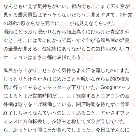
なんともいえず気持ちがいい。都内でもここまで広く空が
見える露天風呂はそうそうないだろう。見えすぎて、2軒先
の2階の窓からなら完全にここが丸見えなくらいだ。
湯船にどっぷり浸かりながら頭上高くにひらけた青空を仰
ぐと、そこには天に向かって真っすぐ伸びる風呂屋の煙突
の全景が見える。住宅街にありながらこの気持ちのいいロ
ケーションはまさに都内屈指だろう。
風呂から上がり、せっかく気持ちよく汗を流したのにまた
じっとりと汗をかきはじめたことを呪いながら目的の喫茶
店に行ってみるとシャッターが下りていた。Googleマップ
によるとまだ営業時間だし、よく観察するとエアコンの室
外機は唸りを上げ稼働している。閉店時間を待たずに営業
終了しちゃうなんていうのはよくあること。すかさすファ
ミレスに方向転換し、夕涼みと称してダラダラしていた
ら、あっという間に日が暮れてしまった。今日はそんなに