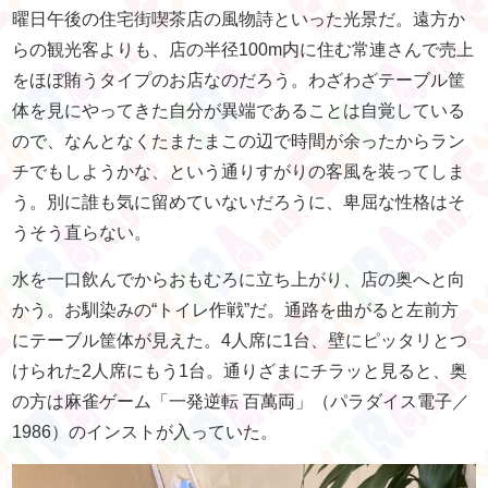
曜日午後の住宅街喫茶店の風物詩といった光景だ。遠方か
らの観光客よりも、店の半径100m内に住む常連さんで売上
をほぼ賄うタイプのお店なのだろう。わざわざテーブル筐
体を見にやってきた自分が異端であることは自覚している
ので、なんとなくたまたまこの辺で時間が余ったからラン
チでもしようかな、という通りすがりの客風を装ってしま
う。別に誰も気に留めていないだろうに、卑屈な性格はそ
うそう直らない。
水を一口飲んでからおもむろに立ち上がり、店の奥へと向
かう。お馴染みの“トイレ作戦”だ。通路を曲がると左前方
にテーブル筐体が見えた。4人席に1台、壁にピッタリとつ
けられた2人席にもう1台。通りざまにチラッと見ると、奥
の方は麻雀ゲーム「一発逆転 百萬両」（パラダイス電子／
1986）のインストが入っていた。