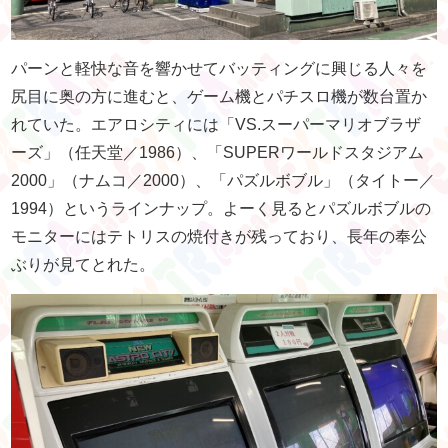
パーンと軽快な音を響かせてバッティングに興じる人々を
尻目に奥の方に進むと、ゲーム機とパチスロ機が数台置か
れていた。エアロシティには「VS.スーパーマリオブラザ
ーズ」（任天堂／1986）、「SUPERワールドスタジアム
2000」（ナムコ／2000）、「パズルボブル」（タイトー／
1994）というラインナップ。よーく見るとパズルボブルの
モニターにはテトリスの焼付きが残っており、長年の奉公
ぶりが見てとれた。