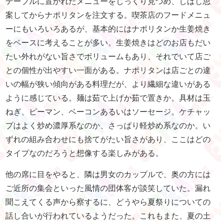
テーブルに置かれたメニューをじっくり見つめ、しばし思
案してからナポリタンを注文する。喫茶店のフードメニュ
ーにもいろいろあるが、基本的にはナポリタンか生姜焼き
をベースに考えることが多い。生姜焼きはどのお店もだい
たい外れがない旨さでボリュームもあり、それでいて店ご
との個性が出やすい一面がある。ナポリタンは店ごとの違
いの幅が狭い傾向がある料理だが、より繊細な違いがある
ように感じている。麺は茹で上げか茹で置きか。具材は玉
ねぎ、ピーマン、ベーコンあるいはソーセージ。ケチャッ
プはよく炒め濃厚系なのか、さっぱり軽炒め系なのか。い
ずれの組み合わせにも捨てがたい旨さがあり、ここはどの
タイプなのだろうと想像する楽しみがある。
他の席に目をやると、隣は男女のカップルで、奥の方には
ご近所の集会といった風情の団体客が談笑していた。漏れ
聞こえてくる声から察するに、どうやら夏祭りについての
話し合いが行われているようだった。これもまた、夏の土