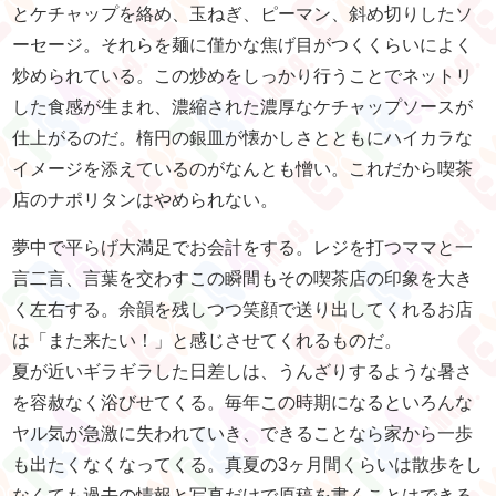
とケチャップを絡め、玉ねぎ、ピーマン、斜め切りしたソ
ーセージ。それらを麺に僅かな焦げ目がつくくらいによく
炒められている。この炒めをしっかり行うことでネットリ
した食感が生まれ、濃縮された濃厚なケチャップソースが
仕上がるのだ。楕円の銀皿が懐かしさとともにハイカラな
イメージを添えているのがなんとも憎い。これだから喫茶
店のナポリタンはやめられない。
夢中で平らげ大満足でお会計をする。レジを打つママと一
言二言、言葉を交わすこの瞬間もその喫茶店の印象を大き
く左右する。余韻を残しつつ笑顔で送り出してくれるお店
は「また来たい！」と感じさせてくれるものだ。
夏が近いギラギラした日差しは、うんざりするような暑さ
を容赦なく浴びせてくる。毎年この時期になるといろんな
ヤル気が急激に失われていき、できることなら家から一歩
も出たくなくなってくる。真夏の3ヶ月間くらいは散歩をし
なくても過去の情報と写真だけで原稿を書くことはできる