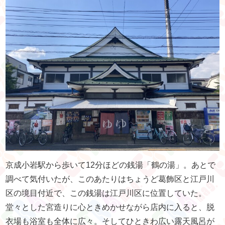
京成小岩駅から歩いて12分ほどの銭湯「鶴の湯」。あとで
調べて気付いたが、このあたりはちょうど葛飾区と江戸川
区の境目付近で、この銭湯は江戸川区に位置していた。
堂々とした宮造りに心ときめかせながら店内に入ると、脱
衣場も浴室も全体に広々。そしてひときわ広い露天風呂が