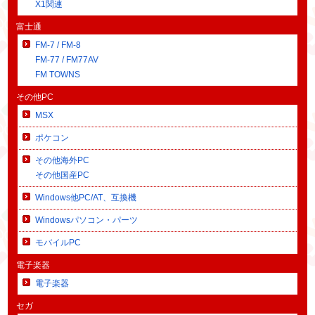
X1関連
富士通
FM-7 / FM-8
FM-77 / FM77AV
FM TOWNS
その他PC
MSX
ポケコン
その他海外PC
その他国産PC
Windows他PC/AT、互換機
Windowsパソコン・パーツ
モバイルPC
電子楽器
電子楽器
セガ