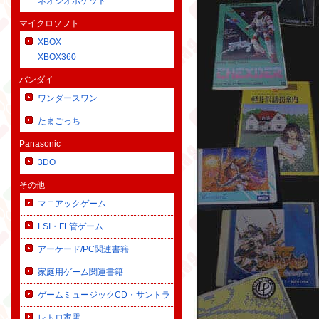
ネオジオポケット
マイクロソフト
XBOX
XBOX360
バンダイ
ワンダースワン
たまごっち
Panasonic
3DO
その他
マニアックゲーム
LSI・FL管ゲーム
アーケード/PC関連書籍
家庭用ゲーム関連書籍
ゲームミュージックCD・サントラ
レトロ家電