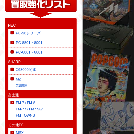
NEC
PC-98シリーズ
PC-8801・8001
PC-6001・6601
SHARP
X68000関連
MZ
X1関連
富士通
FM-7 / FM-8
FM-77 / FM77AV
FM TOWNS
その他PC
MSX