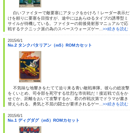
白いファイターで敵要塞にアタックをかけろ！レーダー表示だ
けを頼りに要塞を目指すが、途中にはあらゆるタイプの誘導型ミ
サイルが待機している。ファイターの前後発射形マニュアルで応
戦するテクニック派の為のスペースウォーズゲー...
>>続きを読む
2015/6/1
No.2 タンクバタリアン（m5）ROMカセット
不気味な地響きをたてて迫り来る青い敵戦車隊。彼らの総攻撃
をくいとめ、司令部を死守する壮烈な市街戦だ！接近戦で点をか
せぐか、距離をおいて攻撃するか、君の作戦次第でドラマが書き
替えられる。勇気と不屈の闘士が要求されるゲー...
>>続きを読む
2015/6/1
No.1 ディグダグ（m5）ROMカセット