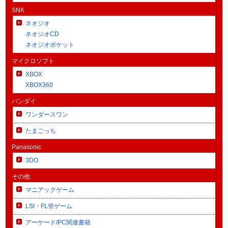
SNK
ネオジオ
ネオジオCD
ネオジオポケット
マイクロソフト
XBOX
XBOX360
バンダイ
ワンダースワン
たまごっち
Panasonic
3DO
その他
マニアックゲーム
LSI・FL管ゲーム
アーケード/PC関連書籍