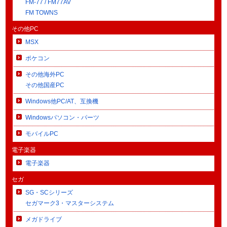
FM-77 / FM77AV
FM TOWNS
その他PC
MSX
ポケコン
その他海外PC
その他国産PC
Windows他PC/AT、互換機
Windowsパソコン・パーツ
モバイルPC
電子楽器
電子楽器
セガ
SG・SCシリーズ
セガマーク3・マスターシステム
メガドライブ