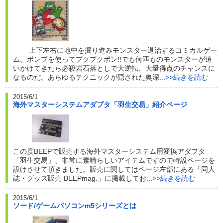
上下左右に地中を掘り進みモンスター退治するコミカルゲー
ム。ポンプを使ってプクプクポン!!でも何匹ものモンスターが追
いかけてきたら必殺岩石落としで大逆転、大量得点のチャンスに
なるのだ。あらゆるテクニックが隠された奥深...
>>続きを読む
2015/6/1
海外マスターシステムアダプタ「羽生交易」紹介ページ
この度BEEPで販売する海外マスターシステム用変換アダプタ
「羽生交易」、非常に素晴らしいアイテムですので特設ページを
設けさせて頂きました。販売に関してはページ左部にある「同人
誌・グッズ販売 BEEPmag.」に掲載してお...
>>続きを読む
2015/6/1
ソード/ゲームパソコンm5シリーズとは