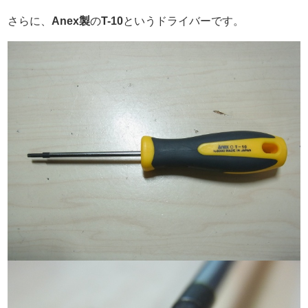
さらに、
Anex製
の
T-10
というドライバーです。