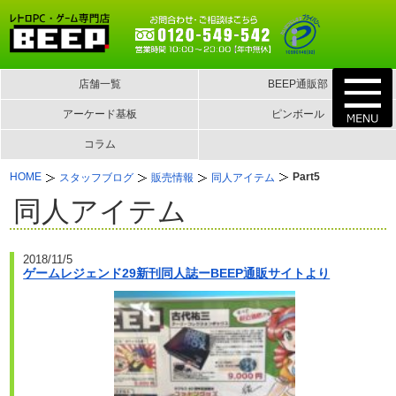
店舗一覧
BEEP通販部
アーケード基板
ピンボール
コラム
HOME
Part5
スタッフブログ
販売情報
同人アイテム
同人アイテム
2018/11/5
ゲームレジェンド29新刊同人誌ーBEEP通販サイトより