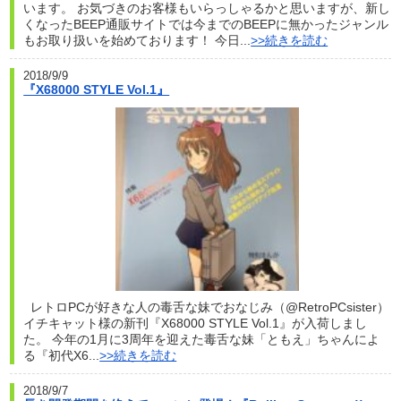
います。 お気づきのお客様もいらっしゃるかと思いますが、新し
くなったBEEP通販サイトでは今までのBEEPに無かったジャンル
もお取り扱いを始めております！ 今日...
>>続きを読む
2018/9/9
『X68000 STYLE Vol.1』
レトロPCが好きな人の毒舌な妹でおなじみ（@RetroPCsister）
イチキャット様の新刊『X68000 STYLE Vol.1』が入荷しまし
た。 今年の1月に3周年を迎えた毒舌な妹「ともえ」ちゃんによ
る『初代X6...
>>続きを読む
2018/9/7