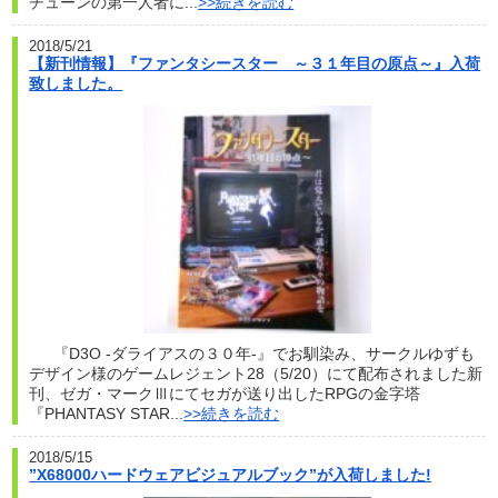
チューンの第一人者に...
>>続きを読む
2018/5/21
【新刊情報】『ファンタシースター ～３１年目の原点～』入荷
致しました。
『D3O -ダライアスの３０年-』でお馴染み、サークルゆずも
デザイン様のゲームレジェント28（5/20）にて配布されました新
刊、ゼガ・マークⅢにてセガが送り出したRPGの金字塔
『PHANTASY STAR...
>>続きを読む
2018/5/15
”X68000ハードウェアビジュアルブック”が入荷しました!