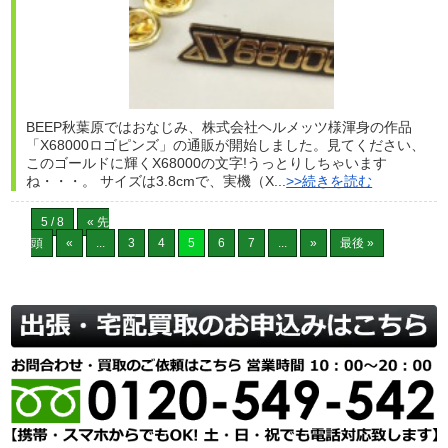
BEEP秋葉原ではおなじみ、株式会社ヘルメッツ様渾身の作品
「X68000ロゴピンズ」の通販が開始しました。見てください、
このゴールドに輝くX68000の文字!うっとりしちゃいます
ね・・・。 サイズは3.8cmで、実機（X...
>>続きを読む
5 / 8
« 先
頭
«
...
3
4
5
6
7
...
»
最後 »