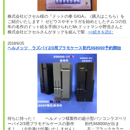
株式会社ピクセル様の『ドットの拳 GIGA』（購入はこちら）を
ご紹介いたします！ ゼビウスやギャラガを始めとしたナムコの往
年の名作のドット絵を手掛けられたMr,ドットマン小野浩さんと
株式会社ピクセルさんがタッグを組んで製...
>>続きを読む
2018/6/25
ヘルメッツ ラズパイ2/3用プラモケース初代X68000予約開始
待ちに待った！ ヘルメッツ様製作の超小型パソコンラズベリ
ーパイ2/3用プラモデルケースの新作 初代X68000が出ま
す！ （※中身は付属いたしません） 左：ブラックカラー