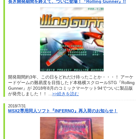
長き開発期間を終えて、ついに登場！『Rolling Gunner』!!
開発期間約3年、この日をどれだけ待ったことか・・・！ アーケ
ードゲームの難易度を目指したド本格横スクロールSTG『Rolling
Gunner』が 2018年8月のコミックマーケット94でついに製品版
が発売しました！！ ...
>>続きを読む
2018/7/31
MSX2専用同人ソフト『INFERNO』再入荷のお知らせ！