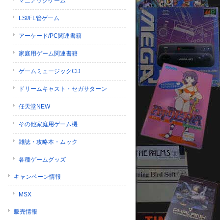
マニアックゲーム
LSI/FL管ゲーム
アーケード/PC関連書籍
家庭用ゲーム関連書籍
ゲームミュージックCD
ドリームキャスト・セガサターン
任天堂NEW
その他家庭用ゲーム機
雑誌・攻略本・ムック
各種ゲームグッズ
キャンペーン情報
MSX
販売情報