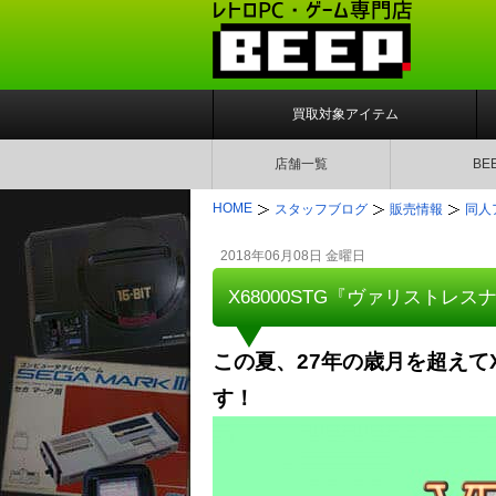
買取対象アイテム
店舗一覧
BE
HOME
スタッフブログ
販売情報
同人
2018年06月08日 金曜日
X68000STG『ヴァリストレ
この夏、27
年の歳月を超えて
す！