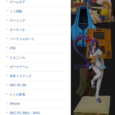
ゲームギア
ミニ四駆
ゲーミング
オーディオ
バーチャルボーイ
PS5
たまごっち
ボードゲーム
初音ミクグッズ
NEC PC-98
レトロ家電
iPhone
NEC PC-8801・8001