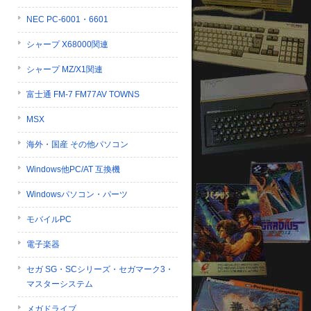
NEC PC-6001・6601
シャープ X68000関連
シャープ MZ/X1関連
富士通 FM-7 FM77AV TOWNS
MSX
海外・国産 その他パソコン
Windows他PC/AT 互換機
Windowsパソコン・パーツ
モバイルPC
電子楽器
セガ SG・SCシリーズ・セガマーク3・
マスターシステム
メガドライブ