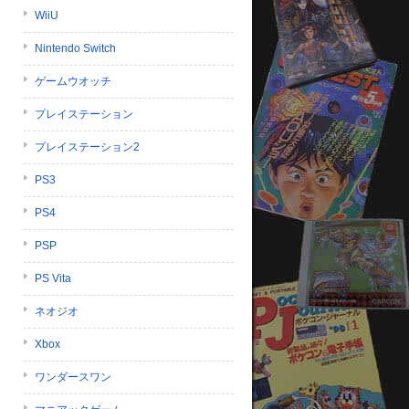
WiiU
Nintendo Switch
ゲームウオッチ
プレイステーション
プレイステーション2
PS3
PS4
PSP
PS Vita
ネオジオ
Xbox
ワンダースワン