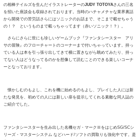
の相棒テイルズを生んだイラストレーターの
JUDY TOTOYA
さんの三名
を招いた座談会も収録されております。当時のハチャメチャな業界裏話
から開発での苦労話さらにはソニックのお話まで、そこまで載せちゃう
の！？ というものまで載っちゃってます（赤いソニック！？）。
さらにさらに世にも珍しいゲームブック『ファンタシースター アリ
サの冒険』のフローチャートのコーナーまで付いちゃっています。持っ
ている人は本を引っ張り出してきて横に置きながら眺めてみたり、持っ
てない人はどうなってるのかを想像して読むことのできる楽しいコーナ
ーとなっております。
懐かしむのもよし、これを機に始めるのもよし、プレイした人には新
たな発見を、初めての人には新しい扉を提示してくれる素敵な同人誌の
ご紹介でした。
ファンタシースターを生み出した名機セガ・マークⅢをはじめSG/SCシ
リーズ・マスターシステム などハード/ソフトの買取りも強化中です。是