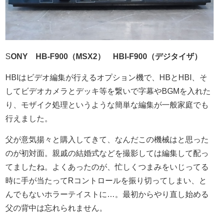
S
ONY HB-F900（MSX2） HBI-F900（デジタイザ）
HBIはビデオ編集が行えるオプション機で、HBとHBI、そ
してビデオカメラとデッキ等を繋いで字幕やBGMを入れた
り、モザイク処理というような簡単な編集が一般家庭でも
行えました。
父が意気揚々と購入してきて、なんだこの機械はと思った
のが初対面。親戚の結婚式などを撮影しては編集して配っ
てましたね。よくあったのが、忙しくつまみをいじってる
時に手が当たってRコントロールを振り切ってしまい、と
んでもないホラーテイストに…。最初からやり直し始める
父の背中は忘れられません。