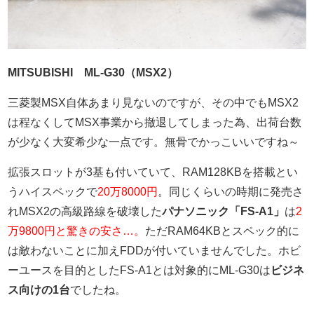
MITSUBISHI ML-G30（MSX2）
三菱製MSX自体あまり見ないのですが、その中でもMSX2
は程なくしてMSX事業から撤退してしまった為、出荷台数
が少なく大変希少な一点です。無骨でかっこいいですね～
拡張スロットが3基も付いていて、RAM128KBを搭載とい
うハイスペックで
20万8000円
。同じくらいの時期に発売さ
れMSX2の高級路線を破壊した
パナソニック「FS-A1」
は
2
万9800円と驚きの安さ…。
ただRAM64KBとスペック的に
は敵わないことに加えFDDが付いていませんでした。ホビ
ーユースを目的としたFS-A1とは対象的にML-G30は
ビジネ
ス向けの1台
でしたね。