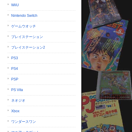
WiiU
Nintendo Switch
ゲームウオッチ
プレイステーション
プレイステーション2
PS3
PS4
PSP
PS Vita
ネオジオ
Xbox
ワンダースワン