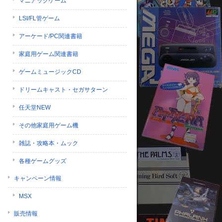
マニアックゲーム
LSI/FL管ゲーム
アーケード/PC関連書籍
家庭用ゲーム関連書籍
ゲームミュージックCD
ドリームキャスト・セガサターン
任天堂NEW
その他家庭用ゲーム機
雑誌・攻略本・ムック
各種ゲームグッズ
キャンペーン情報
MSX
販売情報