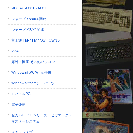
NEC PC-6001・6601
シャープ X68000関連
シャープ MZ/X1関連
富士通 FM-7 FM77AV TOWNS
MSX
海外・国産 その他パソコン
Windows他PC/AT 互換機
Windowsパソコン・パーツ
モバイルPC
電子楽器
セガ SG・SCシリーズ・セガマーク3・
マスターシステム
メガドライブ