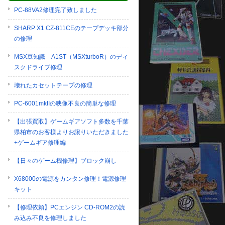
PC-88VA2修理完了致しました
SHARP X1 CZ-811CEのテープデッキ部分
の修理
MSX豆知識 A1ST（MSXturboR）のディ
スクドライブ修理
壊れたカセットテープの修理
PC-6001mkIIの映像不良の簡単な修理
【出張買取】ゲームギアソフト多数を千葉
県柏市のお客様よりお譲りいただきました
+ゲームギア修理編
【日々のゲーム機修理】ブロック崩し
X68000の電源をカンタン修理！電源修理
キット
【修理依頼】PCエンジン CD-ROM2の読
み込み不良を修理しました