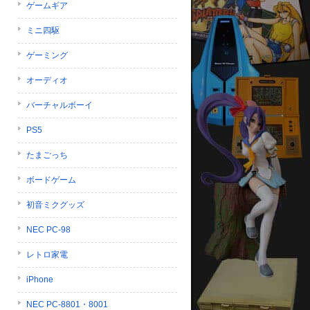
ゲームギア
ミニ四駆
ゲーミング
オーディオ
バーチャルボーイ
PS5
たまごっち
ボードゲーム
初音ミクグッズ
NEC PC-98
レトロ家電
iPhone
NEC PC-8801・8001