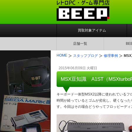
買取対象アイテム
店舗一覧
BE
HOME
スタッフブログ
修理事例
MS
2015年06月09日 火曜日
MSX豆知識 A1ST（MSXtu
キーボード一体型MSX2以降に使われている
時間が経っているとゴムが劣化し、硬くなった
す。今回はその場合どうやってフロッピーディ