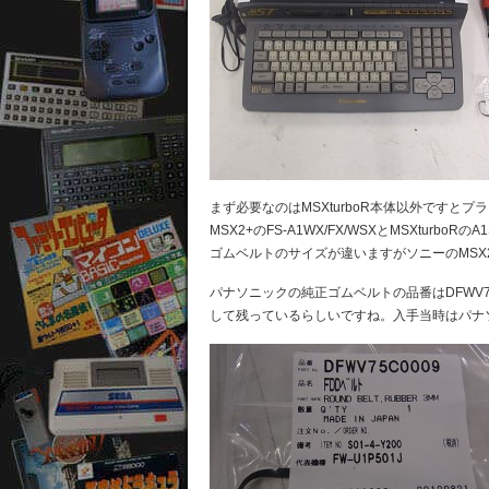
まず必要なのはMSXturboR本体以外です
MSX2+のFS-A1WX/FX/WSXとMSXtu
ゴムベルトのサイズが違いますがソニーのMSX2+
パナソニックの純正ゴムベルトの品番はDFWV7
して残っているらしいですね。入手当時はパナ