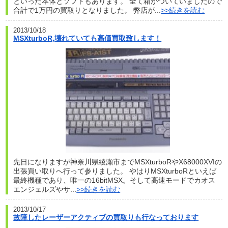
といった本体とソフトもあります。 全て箱がついていましたので
合計で1万円の買取りとなりました。 弊店が...
>>続きを読む
2013/10/18
MSXturboR,壊れていても高価買取致します！
先日になりますが神奈川県綾瀬市までMSXturboRやX68000XVIの
出張買い取りへ行って参りました。 やはりMSXturboRといえば
最終機種であり、唯一の16bitMSX。そして高速モードでカオス
エンジェルズやサ...
>>続きを読む
2013/10/17
故障したレーザーアクティブの買取りも行なっております