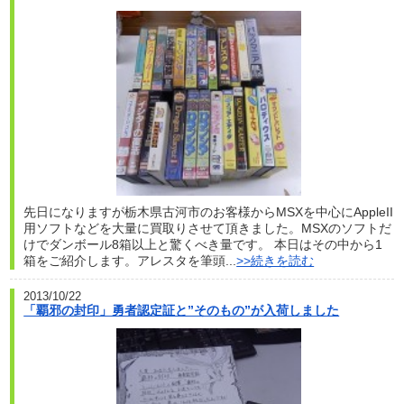
先日になりますが栃木県古河市のお客様からMSXを中心にAppleII
用ソフトなどを大量に買取りさせて頂きました。MSXのソフトだ
けでダンボール8箱以上と驚くべき量です。 本日はその中から1
箱をご紹介します。アレスタを筆頭...
>>続きを読む
2013/10/22
「覇邪の封印」勇者認定証と”そのもの”が入荷しました