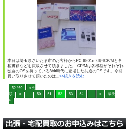
本日は埼玉県さいたま市のお客様からPC-8801mkII用CP/Mと各
種書籍などを買取させて頂きました。 CP/Mは各機種がそれぞれ
独自のOSを持っている8bit時代に登場した共通のOSです。今回
買い取りさせて頂いたのは...
>>続きを読む
52 / 60
« 先
頭
«
...
50
51
52
53
54
...
»
最後
»