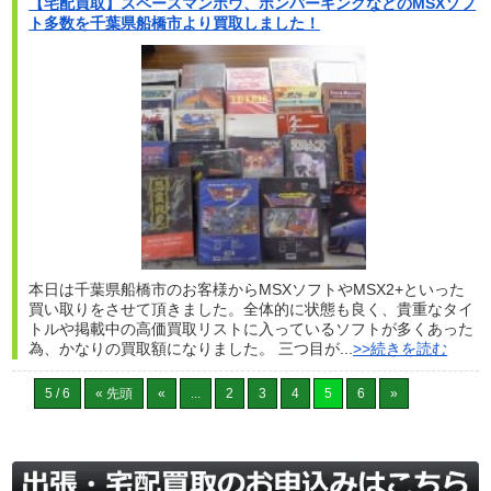
【宅配買取】スペースマンボウ、ボンバーキングなどのMSXソフ
ト多数を千葉県船橋市より買取しました！
本日は千葉県船橋市のお客様からMSXソフトやMSX2+といった
買い取りをさせて頂きました。全体的に状態も良く、貴重なタイ
トルや掲載中の高価買取リストに入っているソフトが多くあった
為、かなりの買取額になりました。 三つ目が...
>>続きを読む
5 / 6
« 先頭
«
...
2
3
4
5
6
»