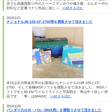
店でも高価買取り中のスペースマンボウや魂斗羅、エルギーザの
封印など定番コナミ作品に混じっ...
>>続きを読む
2014/1/21
ナショナルJR.100,CF-2700等を買取させて頂きました
本日は石川県金沢市のお客様からナショナルのJR.100とCF-
2700、そして各種MSXソフトを買取させて頂きました。 MSXソ
フトですとMr.Do!ワイルドライドと宇宙戦士・隼は中々珍しい作
品です。「隼」はIMAGIC...
>>続きを読む
2014/1/20
バンダイのロボ・パル（MSX用）を買取りさせて頂きました