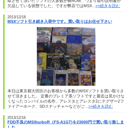
取させて頂いたソフトの大多数が裸ROM、つまり箱や説明書が
欠品している状態でした。ですが弊店ではMSX...
>>続きを読む
2013/12/18
MSXソフト引き続き入荷中です。買い取りはお任せ下さい
本日は東京都大田区のお客様から多数のMSXソフトを買い取りさ
せて頂きました。 定番のプレミア系ソフトですと最近は見かけな
くなったコンパイルの名作、アレスタとアレスタ2にテグザー2フ
ァイアーホーク、SDスナッチャーなどがご...
>>続きを読む
2013/12/16
FDD不良のMSXturboR（FS-A1GT)を23000円で買い取り致しま
した