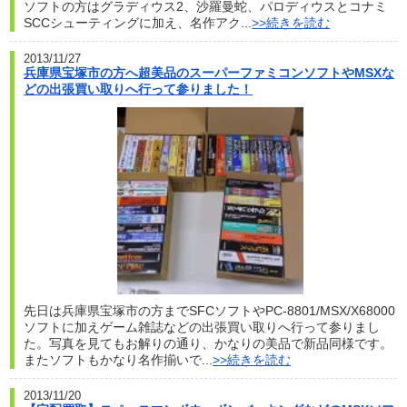
ソフトの方はグラディウス2、沙羅曼蛇、パロディウスとコナミ
SCCシューティングに加え、名作アク...
>>続きを読む
2013/11/27
兵庫県宝塚市の方へ超美品のスーパーファミコンソフトやMSXな
どの出張買い取りへ行って参りました！
先日は兵庫県宝塚市の方までSFCソフトやPC-8801/MSX/X68000
ソフトに加えゲーム雑誌などの出張買い取りへ行って参りまし
た。写真を見てもお解りの通り、かなりの美品で新品同様です。
またソフトもかなり名作揃いで...
>>続きを読む
2013/11/20