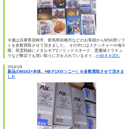
今週は兵庫県尼崎市、群馬県前橋市などのお客様からMSX用ソフ
トを多数買取させて頂きました。 その中にはスナッチャーや魂斗
羅、死霊戦線にメタルギア2ソリッドスネーク、悪魔城ドラキュ
ラなど弊店でも買い取りに力を入れているタイ...
>>続きを読む
2014/1/9
新品のMSX2+本体、HB-F1XV(ソニー）を多数買取させて頂きま
した