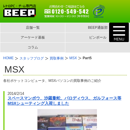
店舗一覧
BEEP通販部
アーケード基板
ピンボール
コラム
HOME
MSX
Part5
スタッフブログ
買取事例
MSX
各社ポケットコンピュータ、MSXパソコンの買取事例のご紹介
2014/2/14
スペースマンボウ、沙羅曼蛇、パロディウス、ガルフォース等
MSXシューティング入荷しました