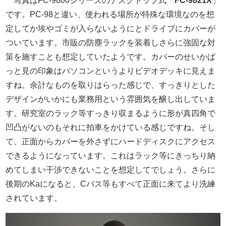
写真はFC-9800シリーズのデスクトップ式「
FC-9821X
」
です。PC-98と違い、使われる場所が特殊な環境なのを想
定してか埃やゴミが入らないようにとドライブにカバーが
ついています。市販の防塵ラックを装着しさらに強固な対
策を施すことも想定していたようです。カバーのせいかぱ
っと見の印象はパソコンというよりビデオデッキに見えま
すね。余計なものを取りはらった感じで、すっきりとした
デザインがいかにも業務用という雰囲気を醸し出していま
す。研究室のラック等すっきり収まるように形が真四角で
凹凸がないのもそれに拍車をかけている感じですね。そし
て、正面からカバーを外さずにハードディスクにアクセス
できるようになっています。これはラック等にきっちり納
めてしまい干渉できないことを想定してでしょう。さらに
後期のKaになると、Cバス等もすべて正面に来てより洗練
されています。