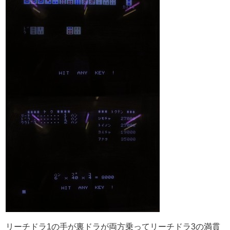
リーチドラ1の手が裏ドラが両方乗ってリーチドラ3の満貫