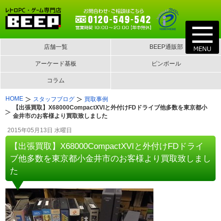
店舗一覧
BEEP通販部
アーケード基板
ピンボール
コラム
HOME
スタッフブログ
買取事例
【出張買取】X68000CompactXVIと外付けFDドライブ他多数を東京都小
金井市のお客様より買取致しました
2015年05月13日 水曜日
【出張買取】X68000CompactXVIと外付けFDドライ
ブ他多数を東京都小金井市のお客様より買取致しまし
た