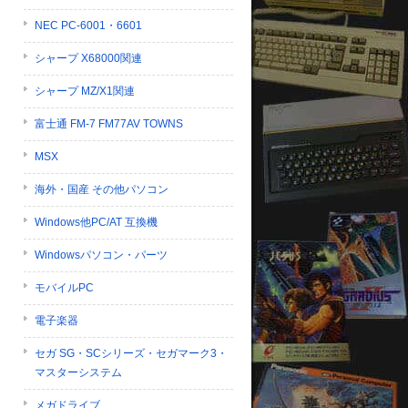
NEC PC-6001・6601
シャープ X68000関連
シャープ MZ/X1関連
富士通 FM-7 FM77AV TOWNS
MSX
海外・国産 その他パソコン
Windows他PC/AT 互換機
Windowsパソコン・パーツ
モバイルPC
電子楽器
セガ SG・SCシリーズ・セガマーク3・
マスターシステム
メガドライブ