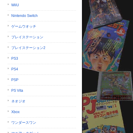
WiiU
Nintendo Switch
ゲームウオッチ
プレイステーション
プレイステーション2
PS3
PS4
PSP
PS Vita
ネオジオ
Xbox
ワンダースワン