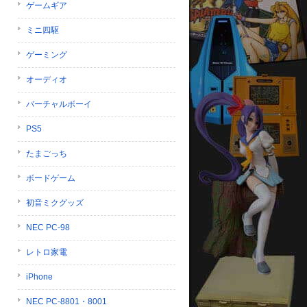
ゲームギア
ミニ四駆
ゲーミング
オーディオ
バーチャルボーイ
PS5
たまごっち
ボードゲーム
初音ミクグッズ
NEC PC-98
レトロ家電
iPhone
NEC PC-8801・8001