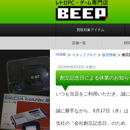
買取対象アイテム
店舗一覧
BE
HOME
スタッフブログ
販売情報
創立
2026年06月16日 火曜日
創立記念日による休業のお知ら
いつも当店をご利用いただき、
誠に
誠に勝手ながら、6月17日（水）は
当社の「会社創立記念日」のため、