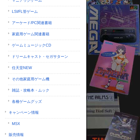
マニアックゲーム
LSI/FL管ゲーム
アーケード/PC関連書籍
家庭用ゲーム関連書籍
ゲームミュージックCD
ドリームキャスト・セガサターン
任天堂NEW
その他家庭用ゲーム機
雑誌・攻略本・ムック
各種ゲームグッズ
キャンペーン情報
MSX
販売情報