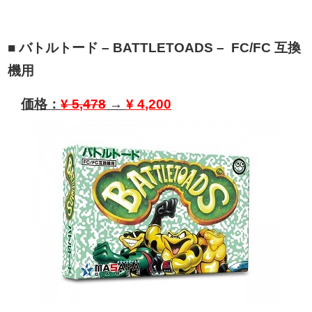
■ バトルトード – BATTLETOADS – FC/FC 互換
機用
価格：
¥ 5,478
→
¥ 4,200