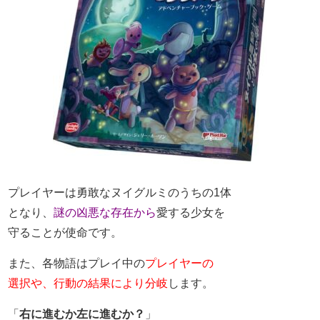
プレイヤーは勇敢なヌイグルミのうちの1体
となり、
謎の凶悪な存在から
愛する少女を
守ることが使命です。
また、各物語はプレイ中の
プレイヤーの
選択や、
行動の結果により分岐
します。
「
右に進むか左に進むか？
」