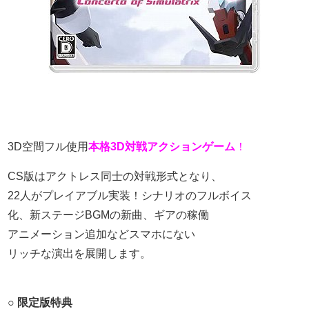
3D空間フル使用
本格3D対戦アクションゲーム
！
CS版はアクトレス同士の対戦形式となり、
22人がプレイアブル実装！シナリオのフルボイス
化、
新ステージBGMの新曲、ギアの稼働
アニメーション
追加などスマホにない
リッチな演出を展開します。
○ 限定版特典