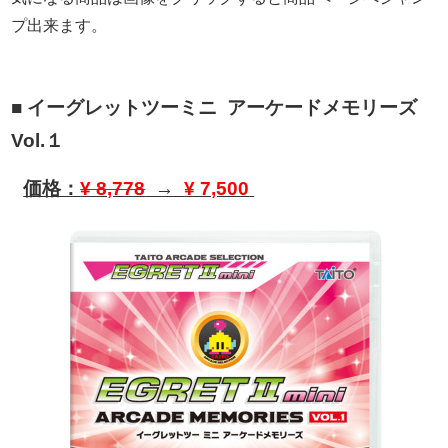
プ出来ます。
■ イーグレットツーミニ アーケードメモリーズ
Vol.１
価格：
¥ 8,778
→
¥ 7,500