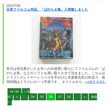
2013/7/30
日本ファルコム作品、「ぱのらま島」入荷致しました
本日は埼玉県さいたま市への出張買い取りにてファルコムの「ぱ
のらま島」などのソフトを買い取りさせて頂きました。こちらは
ドラゴンスレイヤーシリーズを手がけた木屋善夫氏の作品で、発
売時期はドラスレの一つ手前です。 タイトルから...
>>続きを読む
56 / 60
« 先
頭
«
...
54
55
56
57
58
...
»
最後
»