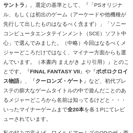
サントラ
』。選定の基準として、『
「PSオリジナ
ル、もしくは初出のゲーム（アーケードや他機種が
先行して出したものはなるべく含まず）」「ソニー
コンピュータエンタテインメント（SCE）ソフト中
心」で選んでみました。
（中略）
今回はなるべくメ
ジャーどころだけではなく、マイナー方面からも選
んでいます。
（本書内 まえがき より引用）』とのこ
とです。『
FINAL FANTASY VII
』や『
ポポロクロイ
ス物語
』、『
クーロンズ・ゲート
』など、初代プレ
ステの膨大なゲームタイトルの中で遊んだことのあ
るメジャーどころから名前は知ってるけどと・・・
いったマイナーゲームまで
全20本
を各１Pにてレビ
ューされています。