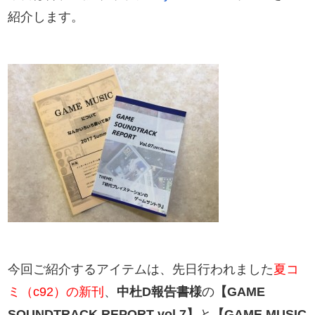
紹介します。
今回ご紹介するアイテムは、先日行われました
夏コ
ミ（c92）の新刊
、
中杜D報告書様
の
【GAME
SOUNDTRACK REPORT vol.7】
と
【GAME MUSIC