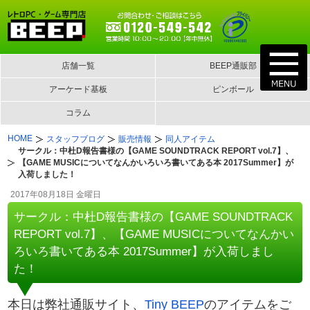
店舗一覧
BEEP通販部
アーケード基板
ピンボール
コラム
HOME
スタッフブログ
販売情報
同人アイテム
サークル：中杜D報告書様の【GAME SOUNDTRACK REPORT vol.7】、
【GAME MUSICについてなんかいろいろ書いてある本 2017Summer】が
入荷しました！
2017年08月18日 金曜日
サークル：中杜D報告書様の【GAME SOUNDTRACK
REPORT vol.7】、【GAME MUSICについてなんかい
ろいろ書いてある本 2017Summer】が入荷しまし
た！
本日は弊社通販サイト、
Tiny BEEP
のアイテムをご