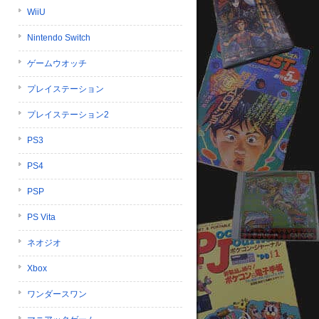
WiiU
Nintendo Switch
ゲームウオッチ
プレイステーション
プレイステーション2
PS3
PS4
PSP
PS Vita
ネオジオ
Xbox
ワンダースワン