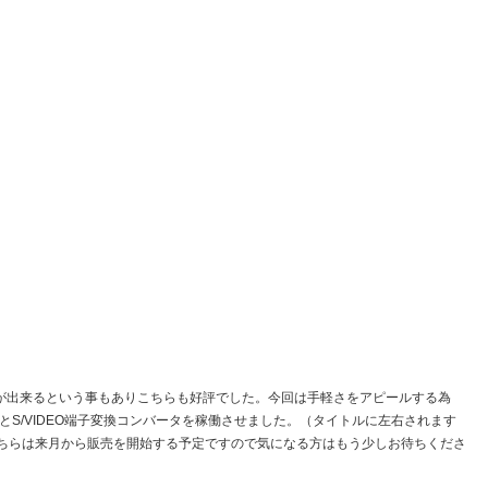
）
板が出来るという事もありこちらも好評でした。今回は手軽さをアピールする為
プタとS/VIDEO端子変換コンバータを稼働させました。（タイトルに左右されます
ちらは来月から販売を開始する予定ですので気になる方はもう少しお待ちくださ