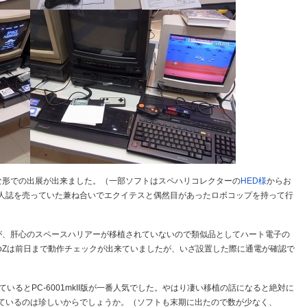
な形での出展が出来ました。（一部ソフトはスペハリコレクターの
HED様
からお
人誌を売っていた兼ね合いでエクイテスと偶然目があったロボコップを持って行
すが、肝心のスペースハリアーが移植されていないので類似品としてハート電子の
rboZは前日まで動作チェックが出来ていましたが、いざ設置した際に通電が確認で
見ているとPC-6001mkII版が一番人気でした。やはり凄い移植の話になると絶対に
ているのは珍しいからでしょうか。（ソフトも末期に出たので数が少なく、