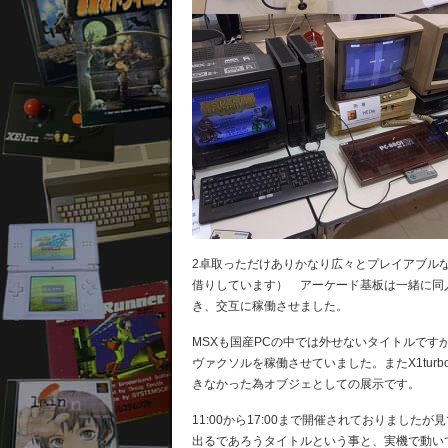
2卓取っただけありかなり広々とプレイアブル
借りしています） アーケード基板は一緒に同
き、交互に稼働させました。
MSXも国産PCの中では外せないタイトルで
ヴァクソルを稼働させていました。またX1tu
きなかった為オブジェとしての展示です。
11:00から17:00まで開催されておりましたが
出るであろうタイトルという事と、実機で動い