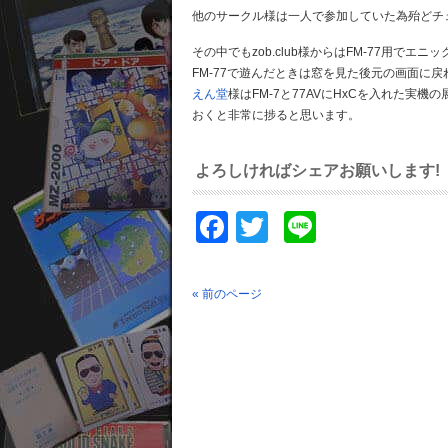
他のサークル様は一人で参加していた為殆どチ
その中でもzob.club様からはFM-77用で
FM-77で遊んだときは窓を見た後元の画面に戻れ
えん堂
様はFM-7と77AVにHxCを入れた実機
おくと非常に捗ると思います。
よろしければシェアお願いします!
Facebook
Twitter
Line
« 前のページ