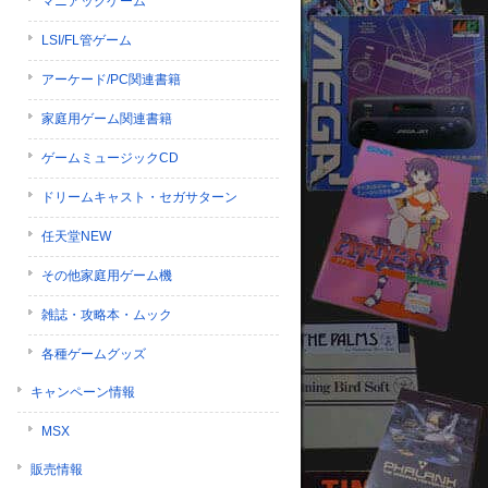
マニアックゲーム
LSI/FL管ゲーム
アーケード/PC関連書籍
家庭用ゲーム関連書籍
ゲームミュージックCD
ドリームキャスト・セガサターン
任天堂NEW
その他家庭用ゲーム機
雑誌・攻略本・ムック
各種ゲームグッズ
キャンペーン情報
MSX
販売情報