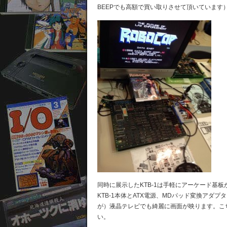
BEEPでも高額で買い取りさせて頂いています
同時に展示したKTB-1は手軽にアーケード基
KTB-1本体とATX電源、MDパッド変換アダ
が）液晶テレビでも綺麗に画面が映ります。こ
い。