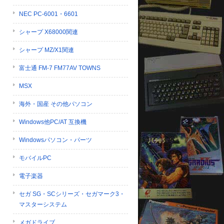
NEC PC-6001・6601
シャープ X68000関連
シャープ MZ/X1関連
富士通 FM-7 FM77AV TOWNS
MSX
海外・国産 その他パソコン
Windows他PC/AT 互換機
Windowsパソコン・パーツ
モバイルPC
電子楽器
セガ SG・SCシリーズ・セガマーク3・
マスターシステム
メガドライブ