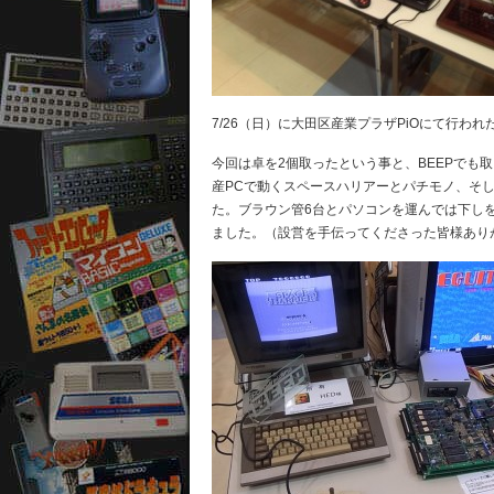
7/26（日）に大田区産業プラザPiOにて行わ
今回は卓を2個取ったという事と、BEEPでも
産PCで動くスペースハリアーとパチモノ、そして
た。ブラウン管6台とパソコンを運んでは下し
ました。（設営を手伝ってくださった皆様あり