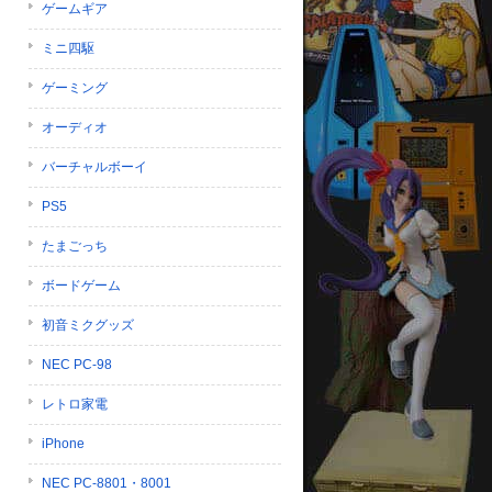
ゲームギア
ミニ四駆
ゲーミング
オーディオ
バーチャルボーイ
PS5
たまごっち
ボードゲーム
初音ミクグッズ
NEC PC-98
レトロ家電
iPhone
NEC PC-8801・8001