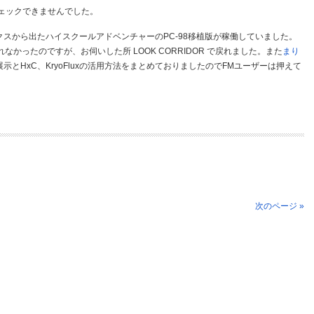
ェックできませんでした。
エニックスから出たハイスクールアドベンチャーのPC-98移植版が稼働していました。
なかったのですが、お伺いした所 LOOK CORRIDOR で戻れました。また
まり
の展示とHxC、KryoFluxの活用方法をまとめておりましたのでFMユーザーは押えて
次のページ »