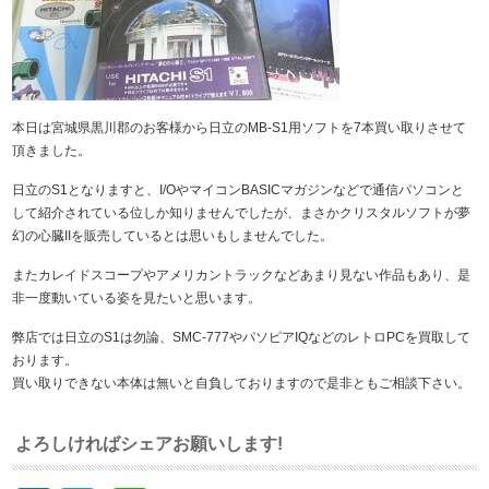
本日は宮城県黒川郡のお客様から日立のMB-S1用ソフトを7本買い取りさせて
頂きました。
日立のS1となりますと、I/OやマイコンBASICマガジンなどで通信パソコンと
して紹介されている位しか知りませんでしたが、まさかクリスタルソフトが夢
幻の心臓IIを販売しているとは思いもしませんでした。
またカレイドスコープやアメリカントラックなどあまり見ない作品もあり、是
非一度動いている姿を見たいと思います。
弊店では日立のS1は勿論、SMC-777やパソピアIQなどのレトロPCを買取して
おります。
買い取りできない本体は無いと自負しておりますので是非ともご相談下さい。
よろしければシェアお願いします!