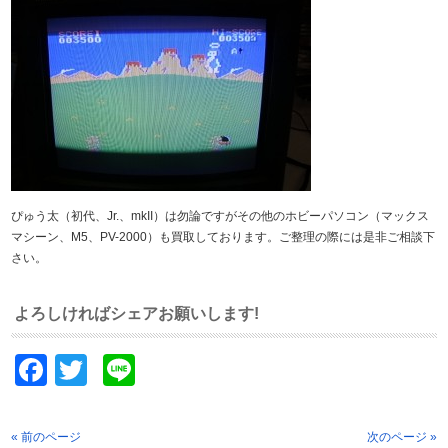
ぴゅう太（初代、Jr.、mkII）は勿論ですがその他のホビーパソコン（マックス
マシーン、M5、PV-2000）も買取しております。ご整理の際には是非ご相談下
さい。
よろしければシェアお願いします!
Facebook
Twitter
Line
« 前のページ
次のページ »