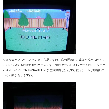
ぴゅう太といったらとも言える作品ですね。庭の塀越しに爆弾が投げられてく
るので消火するのが目標のゲームです。昔のゲームにはTVボーイのミスターボ
ムやVCS/ATARI2600のKABOOM!など爆弾魔とひたすら戦うゲームが結構出て
いる印象がありますね。