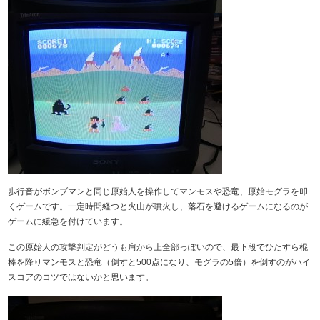
歩行音がボンブマンと同じ原始人を操作してマンモスや恐竜、原始モグラを叩
くゲームです。一定時間経つと火山が噴火し、落石を避けるゲームになるのが
ゲームに緩急を付けています。
この原始人の攻撃判定がどうも肩から上全部っぽいので、最下段でひたすら棍
棒を降りマンモスと恐竜（倒すと500点になり、モグラの5倍）を倒すのがハイ
スコアのコツではないかと思います。