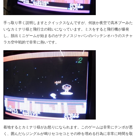
手っ取り早く説明しますとクイックスなんですが、何故か夜空で高木ブーみた
いなカミナリ様と飛行士の戦いになっています。ミスをすると飛行機が爆発
し、脱出ミニゲームが始まるのがテクノスジャパンのバッテンオハラのスチャ
ラカ空中戦的で非常に熱いです。
着地するとカミナリ様がお怒りになられます。このゲームは非常にテンポが悪
く、囲んだらジングルが鳴りセコセコとその枠を埋める行為に非常に時間を取