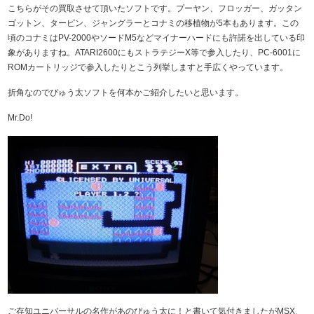
こちらがその買取させて頂いたソフトです。プーヤン、フロッガー、ガッタン
ゴットン、ターピン、ジャングラーとコナミの移植物が5本もあります。この
頃のコナミはPV-2000やソードM5などマイナーハードにも許諾を出している印
象がありますね。ATARI2600にもストラテジーX等で参入したり、PC-6001に
ROMカートリッジで参入したりとこう列挙しますと手広くやっています。
折角なのでぴゅう太ソフトを何本かご紹介したいと思います。
Mr.Do!
ご存知ユニバーサルの名作があのぴゅう太に！と書いて気付きましたがMSX、