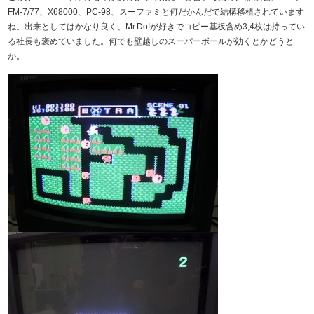
FM-7/77、X68000、PC-98、スーファミと何だかんだで結構移植されています
ね。出来としてはかなり良く、Mr.Do!が好きでコピー基板含め3,4枚は持ってい
る社長も褒めていました。何でも壁越しのスーパーボールが効くとかどうと
か。