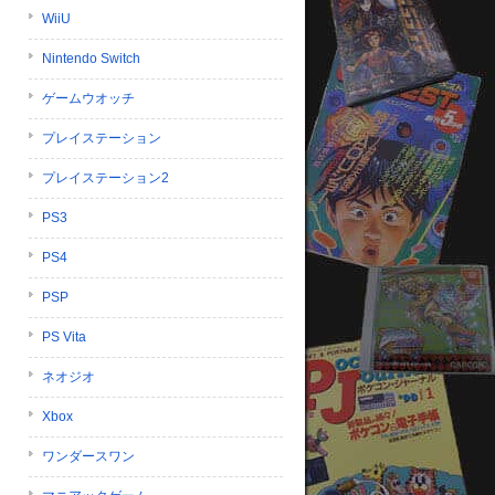
WiiU
Nintendo Switch
ゲームウオッチ
プレイステーション
プレイステーション2
PS3
PS4
PSP
PS Vita
ネオジオ
Xbox
ワンダースワン