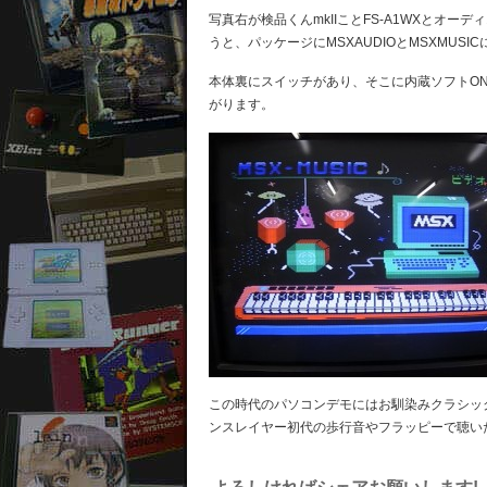
写真右が検品くんmkIIことFS-A1WXとオ
うと、パッケージにMSXAUDIOとMSXMUS
本体裏にスイッチがあり、そこに内蔵ソフトON
がります。
この時代のパソコンデモにはお馴染みクラシッ
ンスレイヤー初代の歩行音やフラッピーで聴い