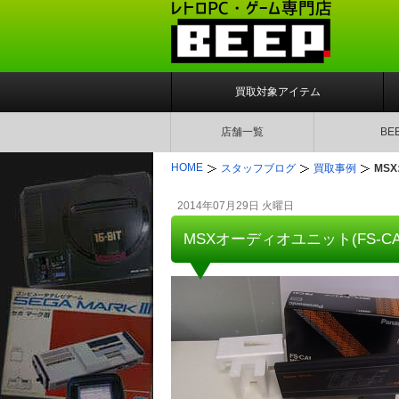
買取対象アイテム
店舗一覧
BE
HOME
スタッフブログ
買取事例
MS
2014年07月29日 火曜日
MSXオーディオユニット(FS-C