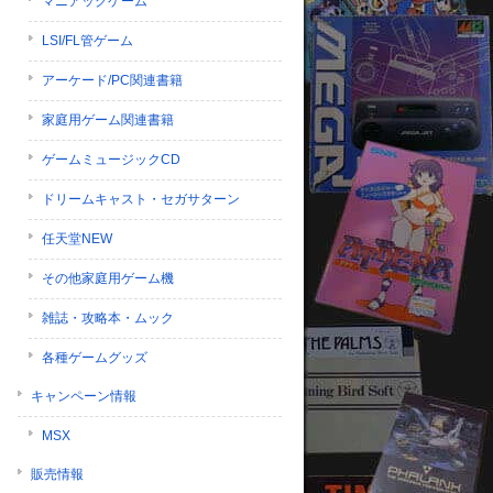
マニアックゲーム
LSI/FL管ゲーム
アーケード/PC関連書籍
家庭用ゲーム関連書籍
ゲームミュージックCD
ドリームキャスト・セガサターン
任天堂NEW
その他家庭用ゲーム機
雑誌・攻略本・ムック
各種ゲームグッズ
キャンペーン情報
MSX
販売情報