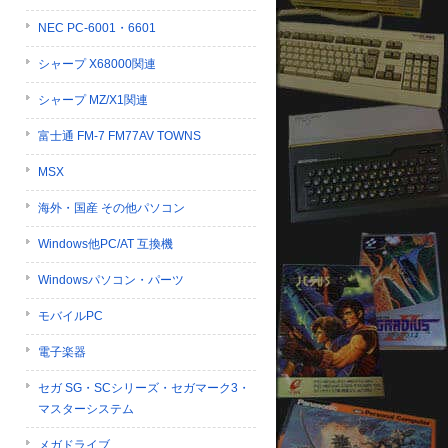
NEC PC-6001・6601
シャープ X68000関連
シャープ MZ/X1関連
富士通 FM-7 FM77AV TOWNS
MSX
海外・国産 その他パソコン
Windows他PC/AT 互換機
Windowsパソコン・パーツ
モバイルPC
電子楽器
セガ SG・SCシリーズ・セガマーク3・
マスターシステム
メガドライブ