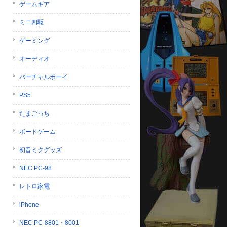
ゲームギア
ミニ四駆
ゲーミング
オーディオ
バーチャルボーイ
PS5
たまごっち
ボードゲーム
初音ミクグッズ
NEC PC-98
レトロ家電
iPhone
NEC PC-8801・8001