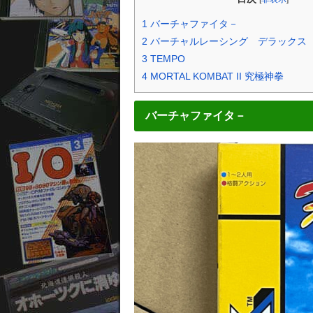
1
バーチャファイタ－
2
バーチャルレーシング デラックス
3
TEMPO
4
MORTAL KOMBAT II 究極神拳
バーチャファイタ－