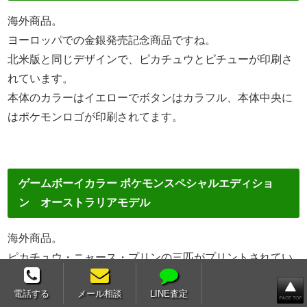
海外商品。
ヨーロッパでの金銀発売記念商品ですね。
北米版と同じデザインで、ピカチュウとピチューが印刷さ
れています。
本体のカラーはイエローでボタンはカラフル、本体中央に
はポケモンロゴが印刷されてます。
ゲームボーイカラー ポケモンスペシャルエディショ
ン オーストラリアモデル
海外商品。
ピカチュウ・ニャース・プリンの三匹がプリントされてい
ます。
電話する
メール相談
LINE査定
こちらはオーストラリアの金銀発売記念。