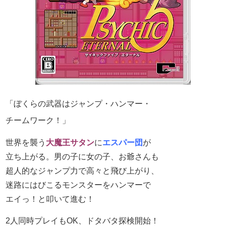
「ぼくらの武器はジャンプ・ハンマー・
チームワーク！」
世界を襲う
大魔王サタン
に
エスパー団
が
立ち上がる。
男の子に女の子、お爺さんも
超人的なジャンプ力で
高々と飛び上がり、
迷路にはびこるモンスターを
ハンマーで
エイっ！と叩いて進む！
2人同時プレイもOK、ドタバタ探検開始！