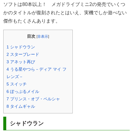
ソフトは80本以上！ メガドライブミニ2の発売でいくつ
かのタイトルが復刻されたとはいえ、実機でしか遊べない
傑作もたくさんあります。
目次
[
非表示
]
1
シャドウラン
2
スターブレード
3
アネット再び
4
うる星やつら－ディア マイ フ
レンズ－
5
スイッチ
6
ぽっぷるメイル
7
プリンス・オブ・ペルシャ
8
タイムギャル
シャドウラン