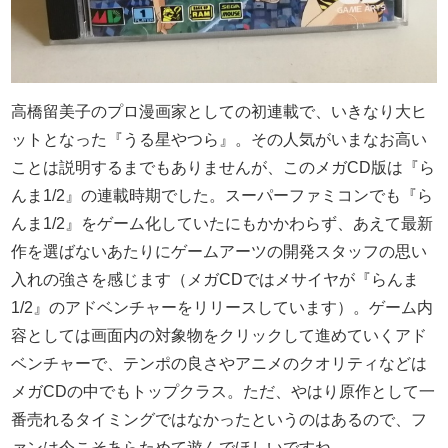
高橋留美子のプロ漫画家としての初連載で、いきなり大ヒ
ットとなった『うる星やつら』。その人気がいまなお高い
ことは説明するまでもありませんが、このメガCD版は『ら
んま1/2』の連載時期でした。スーパーファミコンでも『ら
んま1/2』をゲーム化していたにもかかわらず、あえて最新
作を選ばないあたりにゲームアーツの開発スタッフの思い
入れの強さを感じます（メガCDではメサイヤが『らんま
1/2』のアドベンチャーをリリースしています）。ゲーム内
容としては画面内の対象物をクリックして進めていくアド
ベンチャーで、テンポの良さやアニメのクオリティなどは
メガCDの中でもトップクラス。ただ、やはり原作として一
番売れるタイミングではなかったというのはあるので、フ
ァンは今こそあらためて遊んでほしいですね。