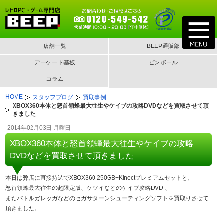
店舗一覧
BEEP通販部
アーケード基板
ピンボール
コラム
HOME
スタッフブログ
買取事例
XBOX360本体と怒首領蜂最大往生やケイブの攻略DVDなどを買取させて頂
きました
2014年02月03日 月曜日
XBOX360本体と怒首領蜂最大往生やケイブの攻略
DVDなどを買取させて頂きました
本日は弊店に直接持込でXBOX360 250GB+Kinectプレミアムセットと、
怒首領蜂最大往生の超限定版、ケツイなどのケイブ攻略DVD 、
またバトルガレッガなどのセガサターンシューティングソフトを買取りさせて
頂きました。