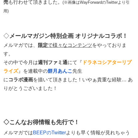
売
も行わせて頂きました。
(※画像はWayForwardのTwitterより引
用)
◇
メールマガジン特別企画 オリジナルコラボ！
メルマガでは、
限定
で様々なコンテンツ
をやっておりま
す。
その中で今月は
週刊ファミ通
にて『
ドラネコシアターリプ
ライズ
』を連載中の
餅月あんこ
先生
に
コラボ漫画
を描いて頂きました！いやぁ貴重な経験… あ
りがとうございました！
◇こんなお得情報も先行で！
メルマガでは
BEEPのTwitter
よりも早く情報が見れちゃう