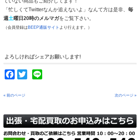
ていない商品もご紹介してます！
「忙しくてTwitterなんか追えないよ」なんて方は是非、
毎
週
土
曜日20時のメルマガ
をご覧下さい。
（会員登録は
BEEP通販サイト
より行えます。）
よろしければシェアお願いします!
Facebook
Twitter
Line
« 前のページ
次のページ »