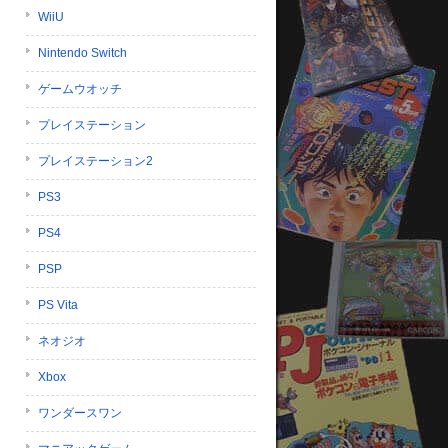
WiiU
Nintendo Switch
ゲームウオッチ
プレイステーション
プレイステーション2
PS3
PS4
PSP
PS Vita
ネオジオ
Xbox
ワンダースワン