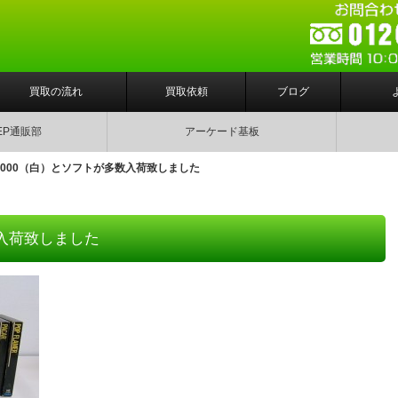
買取の流れ
買取依頼
ブログ
EP通販部
アーケード基板
-3000（白）とソフトが多数入荷致しました
数入荷致しました