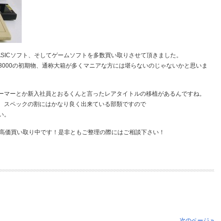
BASICソフト、そしてゲームソフトを多数買い取りさせて頂きました。
SC-3000の初期物、通称大箱が多くマニアな方には堪らないのじゃないかと思いま
ーマーとか新入社員とおるくんと言ったレアタイトルの移植があるんですね。
、スペックの割にはかなり良く出来ている部類ですので
い。
引き続き高価買い取り中です！是非ともご整理の際にはご相談下さい！
次のページ »