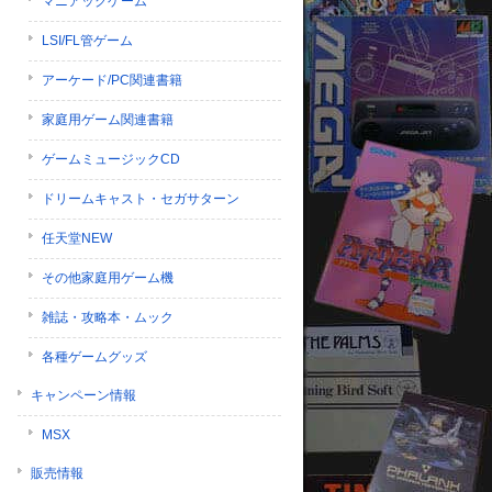
マニアックゲーム
LSI/FL管ゲーム
アーケード/PC関連書籍
家庭用ゲーム関連書籍
ゲームミュージックCD
ドリームキャスト・セガサターン
任天堂NEW
その他家庭用ゲーム機
雑誌・攻略本・ムック
各種ゲームグッズ
キャンペーン情報
MSX
販売情報