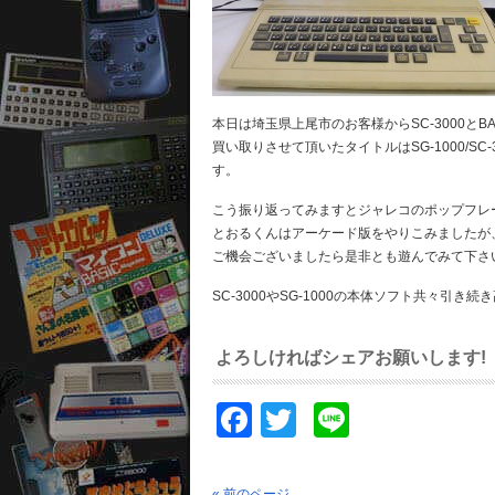
本日は埼玉県上尾市のお客様からSC-3000と
買い取りさせて頂いたタイトルはSG-1000/
す。
こう振り返ってみますとジャレコのポップフレ
とおるくんはアーケード版をやりこみましたが
ご機会ございましたら是非とも遊んでみて下さ
SC-3000やSG-1000の本体ソフト共々
よろしければシェアお願いします!
Facebook
Twitter
Line
« 前のページ