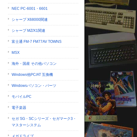
NEC PC-6001・6601
シャープ X68000関連
シャープ MZ/X1関連
富士通 FM-7 FM77AV TOWNS
MSX
海外・国産 その他パソコン
Windows他PC/AT 互換機
Windowsパソコン・パーツ
モバイルPC
電子楽器
セガ SG・SCシリーズ・セガマーク3・
マスターシステム
メガドライブ