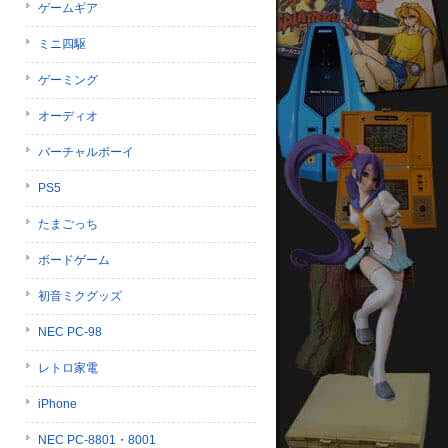
ゲームギア
ミニ四駆
ゲーミング
オーディオ
バーチャルボーイ
PS5
たまごっち
ボードゲーム
初音ミクグッズ
NEC PC-98
レトロ家電
iPhone
NEC PC-8801・8001