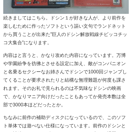
続きましてはこちら。ドシン１が好きな人が、より前作を
楽しむために作ったソフトという謳い文句でランドネット
から買うことが出来た”巨人のドシン解放戦線チビッコチッ
コ大集合”になります。
内容はと言うと、かなり攻めた内容になっています。万博
や学園紛争を彷彿とさせる設定に加え、敵がコンパニオン
と名乗るセクシーなお姉さんでドシンで1000回ジャンプし
てくることが要求されたりと結構な無理難題が何度も課さ
れます。そのお礼で見られるのは不気味なドシンの映画
で、かなりマニア向けだったこともあってか発売本数は全
部で3000本ほどだったとか。
ちなみに前作の補助ディスクになっているので、このソフ
ト単体では遊べない仕様になっています。前作のドシンと