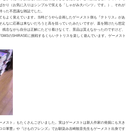
ばかり（お気に入りはシンプルで笑える「しゃがみ大パンツ」です。）、それが
持った不思議な雑誌でした。
てもよく覚えています。当時どうやら企画したゲーメスト側も『テトリス』があ
そんなに応募は来ないだろうと高を括っていたみたいですが、蓋を開けたら想定
。残念ながら自分は正解にたどり着けなくて、景品は貰えなかったのですけど、
GM3のSHIRASEに挑戦するくらいテトリスを楽しく遊んでいます。ゲーメスト
ーメスト」もたくさんございました。実はゲーメストは新人作家の発掘にも大き
ロロ軍曹』や『けものフレンズ』でお馴染み吉崎観音先生もゲーメスト出身です