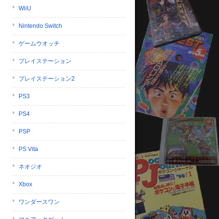
WiiU
Nintendo Switch
ゲームウオッチ
プレイステーション
プレイステーション2
PS3
PS4
PSP
PS Vita
ネオジオ
Xbox
ワンダースワン