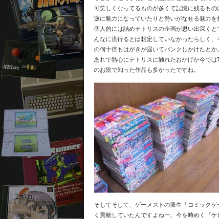
可笑しくなってるものが多くて記憶に残るもの
逆に魅力になっていたりと勢いがなせる魅力を
個人的には詰めテトリスの企画が思い出深くと
んなに流行るとは想定していなかったらしく、
の何十倍もはがきが届いてパンクしかけたとか
あれで熱心にテトリスに触れたおかげか今ではT
のお陰で知った作品も多かったですね。
そしてそして、ゲーメストの派生「コミックゲ
く貢献していたんですよねー。今を時めく『ケ