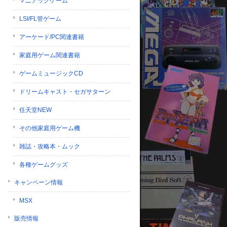
マニアックゲーム
LSI/FL管ゲーム
アーケード/PC関連書籍
家庭用ゲーム関連書籍
ゲームミュージックCD
ドリームキャスト・セガサターン
任天堂NEW
その他家庭用ゲーム機
雑誌・攻略本・ムック
各種ゲームグッズ
キャンペーン情報
MSX
販売情報