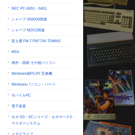
NEC PC-6001・6601
シャープ X68000関連
シャープ MZ/X1関連
富士通 FM-7 FM77AV TOWNS
MSX
海外・国産 その他パソコン
Windows他PC/AT 互換機
Windowsパソコン・パーツ
モバイルPC
電子楽器
セガ SG・SCシリーズ・セガマーク3・
マスターシステム
メガドライブ