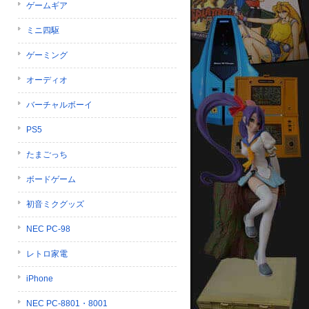
ゲームギア
ミニ四駆
ゲーミング
オーディオ
バーチャルボーイ
PS5
たまごっち
ボードゲーム
初音ミクグッズ
NEC PC-98
レトロ家電
iPhone
NEC PC-8801・8001