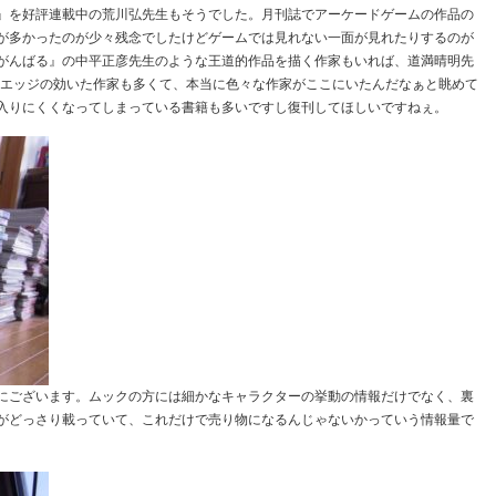
』を好評連載中の荒川弘先生もそうでした。月刊誌でアーケードゲームの作品の
が多かったのが少々残念でしたけどゲームでは見れない一面が見れたりするのが
がんばる』の中平正彦先生のような王道的作品を描く作家もいれば、道満晴明先
々エッジの効いた作家も多くて、本当に色々な作家がここにいたんだなぁと眺めて
入りにくくなってしまっている書籍も多いですし復刊してほしいですねぇ。
にございます。ムックの方には細かなキャラクターの挙動の情報だけでなく、裏
がどっさり載っていて、これだけで売り物になるんじゃないかっていう情報量で