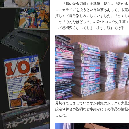
し、『鋼の錬金術師』を執筆し現在は『銀の匙
コミカライズを扱うという無茶もあって、未完
嬉しくて毎号楽しみにしていました。『さくら
生や『みんなはどぅ？』のG=ヒコロウ先生等
いて感慨深くなってしまいます。現在では手に
見切れてしまっていますが付録のムックも大量
設定や舞台の説明など事細かにその作品の情報
したね。