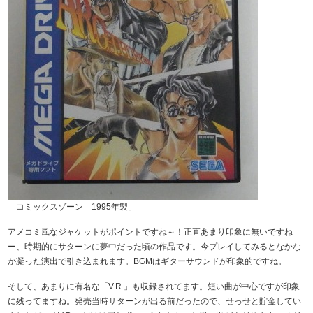
「コミックスゾーン 1995年製」
アメコミ風なジャケットがポイントですね～！正直あまり印象に無いですね
ー、時期的にサターンに夢中だった頃の作品です。今プレイしてみるとなかな
か凝った演出で引き込まれます。BGMはギターサウンドが印象的ですね。
そして、あまりに有名な「V.R.」も収録されてます。短い曲が中心ですが印象
に残ってますね。発売当時サターンが出る前だったので、せっせと貯金してい