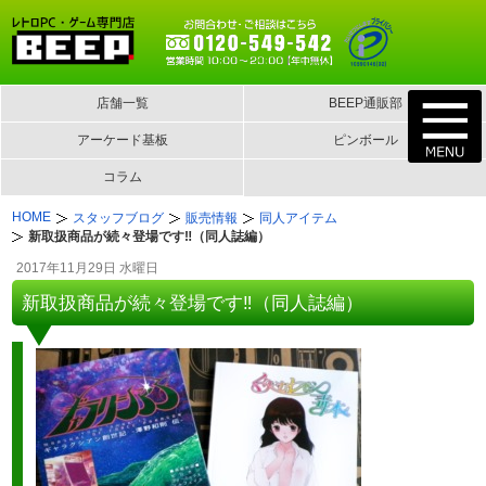
店舗一覧
BEEP通販部
アーケード基板
ピンボール
コラム
HOME
スタッフブログ
販売情報
同人アイテム
新取扱商品が続々登場です‼︎（同人誌編）
2017年11月29日 水曜日
新取扱商品が続々登場です‼︎（同人誌編）