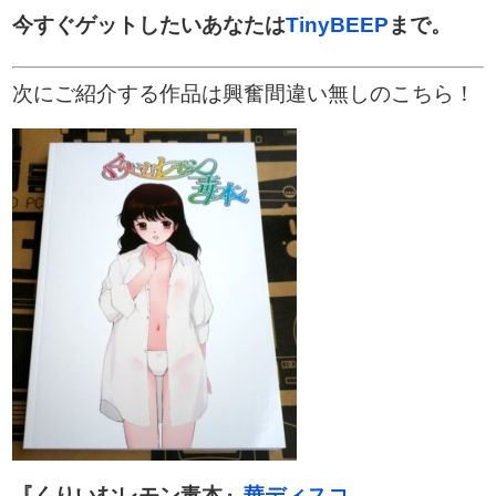
今すぐゲットしたいあなたは
TinyBEEP
まで。
次にご紹介する作品は興奮間違い無しのこちら！
『くりいむレモン毒本』
華ディスコ