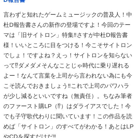
言わずと知れたゲームミュージックの普及人！中
杜D報告書さんの新作の登場ですよ！今回のテー
マは「旧サイトロン」特集‼︎さすが中杜D報告書
様！いいところに目をつける！今こそサイトロン
でしょ！ですよね？えっ！サイトロンを知らない
って⁉︎ダメダメそんなことじゃ時代に乗り遅れる
よー！なんて言葉を上司から言われない為にも今
こそ読んでおきましょう‼︎これで上司のパワハラ
が少し減るといいですね（無責任）。ちなみ筆者
のファースト購LP（⁉︎）はダライアスでした！今
でも子守歌代わりに聞いています！この作品を読
めば「サイトロン」のすべてがわかる！あとはLP
やCDを探すだけだ‼︎