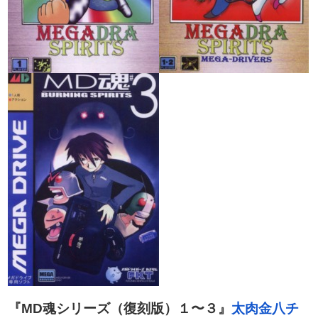
『MD魂シリーズ（復刻版）１〜３』
太肉金八チ