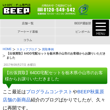
店舗一覧
BEEP通販部
アーケード基板
ピンボール
コラム
HOME
スタッフブログ
買取事例
【出張買取】64DD宅配セットを栃木県小山市のお客様からお譲りいただき
ました
2017年09月27日 水曜日
【出張買取】64DD宅配セットを栃木県小山市のお客
様からお譲りいただきました
ここ最近は
プログラムコンテスト
や
BEEP秋葉原
店舗の新商品
紹介のブログばかりでしたが、久々
に再開です。