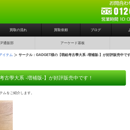
買取の流れ
買取依頼
ブログ
EP通販部
アーケード基板
アイテム
サークル：GADGET様の【萌絵考古學大系 -増補版-】が好評販売中で
絵考古學大系 -増補版-】が好評販売中です！
テムをご紹介します。