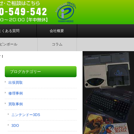
よくある質問
会社概要
ピンボール
コラム
す！
ブログカテゴリー
出張買取
修理事例
買取事例
ニンテンドー3DS
3DO