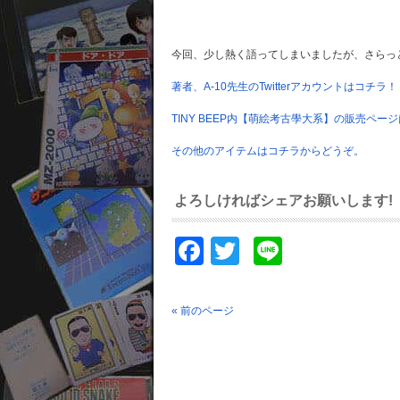
今回、少し熱く語ってしまいましたが、さらっ
著者、A-10先生のTwitterアカウントはコチラ！
TINY BEEP内【萌絵考古學大系】の販売ペ
その他のアイテムはコチラからどうぞ。
よろしければシェアお願いします!
Facebook
Twitter
Line
« 前のページ