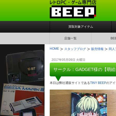
買取対象アイテム
店舗一覧
BE
HOME
スタッフブログ
販売情報
同人
2017年05月09日 火曜日
サークル：GADGET様の【萌
本日は弊社通販サイトである
TINY BEEP
のアイ