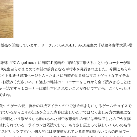
販売を開始しています、サークル：GADGET、A-10先生の【萌絵考古學大系 -増
誌『PC Angel neo』に当時1P漫画の『萌絵考古學大系』というコーナーが連
10先生自らがまとめて本誌の前身となる単行本を発行されました。今回こちらを
うタイトル通り追加ページも入ったまさに当時の読者様はマストゲットなアイテム
非お読みくださいネ。）過去の雑誌の１コーナーをこれから全て読みきることは
ャー誌ですら１コーナーは単行本化されないことが多いですから、こういった形
ですね。
0先生のゲーム愛。弊社の取扱アイテムの中では近年よりになるゲームチョイスで
れているからこその知識を交えた内容は楽しいだけではなく楽しみ方の勉強にな
西部劇という繋がりから触れられた田中政志先生の作品は未読でしたので今度購
触れられているトライガンは既読でして、もう少し広まって欲しいくらいの名作
ライスピリッツですが、個人的には現在描かれている血界戦線もいつもの内藤ワー