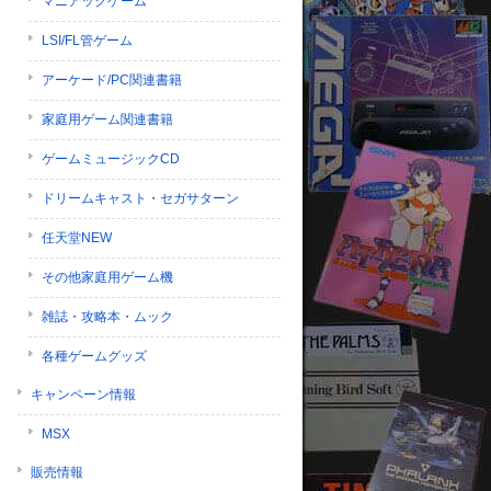
マニアックゲーム
LSI/FL管ゲーム
アーケード/PC関連書籍
家庭用ゲーム関連書籍
ゲームミュージックCD
ドリームキャスト・セガサターン
任天堂NEW
その他家庭用ゲーム機
雑誌・攻略本・ムック
各種ゲームグッズ
キャンペーン情報
MSX
販売情報