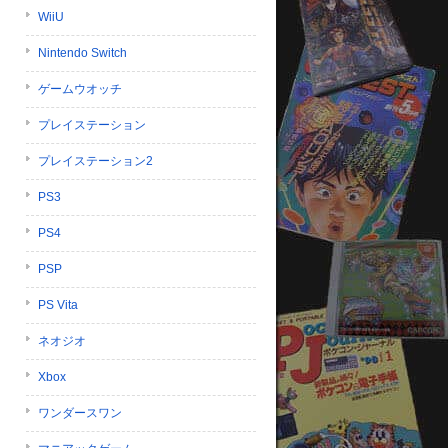
WiiU
Nintendo Switch
ゲームウオッチ
プレイステーション
プレイステーション2
PS3
PS4
PSP
PS Vita
ネオジオ
Xbox
ワンダースワン