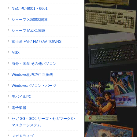
NEC PC-6001・6601
シャープ X68000関連
シャープ MZ/X1関連
富士通 FM-7 FM77AV TOWNS
MSX
海外・国産 その他パソコン
Windows他PC/AT 互換機
Windowsパソコン・パーツ
モバイルPC
電子楽器
セガ SG・SCシリーズ・セガマーク3・
マスターシステム
メガドライブ