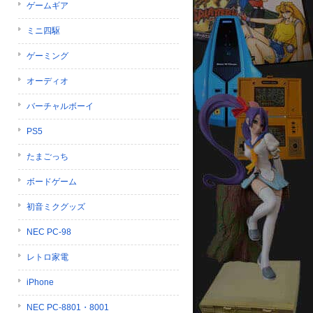
ゲームギア
ミニ四駆
ゲーミング
オーディオ
バーチャルボーイ
PS5
たまごっち
ボードゲーム
初音ミクグッズ
NEC PC-98
レトロ家電
iPhone
NEC PC-8801・8001