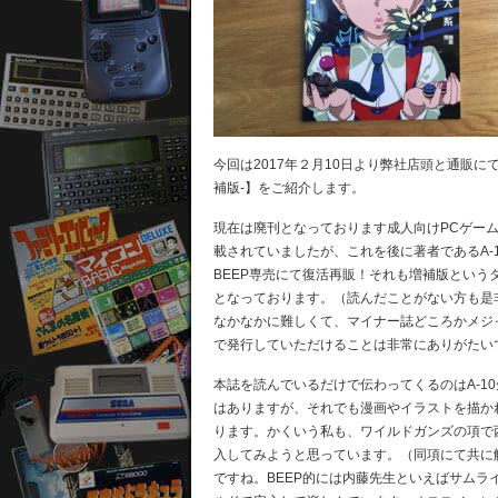
今回は2017年２月10日より弊社店頭と通販にて
補版-】をご紹介します。
現在は廃刊となっております成人向けPCゲーム雑
載されていましたが、これを後に著者であるA-
BEEP専売にて復活再販！それも増補版とい
となっております。（読んだことがない方も是
なかなかに難しくて、マイナー誌どころかメジ
で発行していただけることは非常にありがたい
本誌を読んでいるだけで伝わってくるのはA-1
はありますが、それでも漫画やイラストを描か
ります。かくいう私も、ワイルドガンズの項で
入してみようと思っています。（同項にて共に
ですね。BEEP的には内藤先生といえばサム