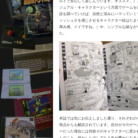
ルドで安心して楽しんでいます、オススメ。）
ジュアル・キャラクターという方面でゲームを
語を調べていけば、自然と深みにハマっていく
ィッシュさを感じさせるキャラクター絵はたま
厚み感、イイですね。）や、シンプルな線なが
た。
本誌では先にお伝えしました通り、それぞれの
視点からも解説されています。自分がそのゲー
ーだった場合には何故そのキャラクターに惹か
んのこと、何かしら少しでも人生が豊かになる