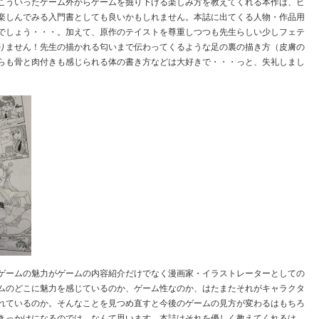
こういったゲーム外からゲームを掘り下げる楽しみ方を教えてくれる本作は、ビ
楽しんでみる入門書としても良いかもしれません。本誌に出てくる人物・作品用
でしょう・・・。加えて、原作のテイストを尊重しつつも先生らしい少しフェテ
りません！先生の描かれる匂いまで伝わってくるような足の裏の描き方（皮膚の
らも骨と肉付きも感じられる体の書き方などは大好きで・・・っと、失礼しまし
ゲームの魅力がゲームの内容紹介だけでなく漫画家・イラストレーターとしての
ムのどこに魅力を感じているのか、ゲーム性なのか、はたまたそれがキャラクタ
れているのか。そんなことを見つめ直すと今後のゲームの見方が変わるはもちろ
きっかけになるのでは、なんて思います。本誌はそれを優しく教えてくれるは