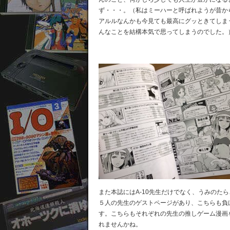
ず・・・。（私はミーハーと呼ばれようが昔か
アルルなんかも今見ても最高にグッときてしま
んなことを結構本気で思ってしまうのでした。
また本誌にはA-10先生だけでなく、うみのた
５人の先生のゲストページがあり、こちらも負
す。こちらもそれぞれの先生の推しゲーム漫画
れませんかね。